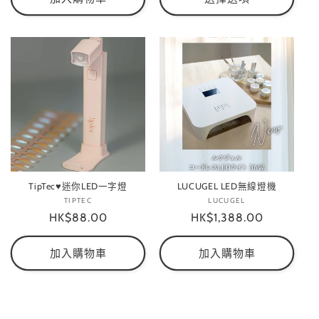
TipTec♥迷你LED一字燈
LUCUGEL LED無線燈機
TIPTEC
廠
LUCUGEL
廠
定
HK$88.00
商：
定
HK$1,388.00
商：
價
價
加入購物車
加入購物車