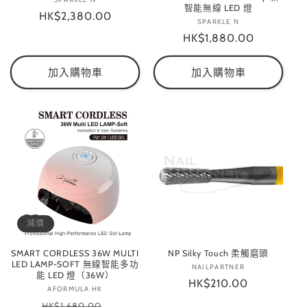
廠
智能無線 LED 燈
定
HK$2,380.00
商：
SPARKLE N
廠
價
定
HK$1,880.00
商：
價
加入購物車
加入購物車
減價
SMART CORDLESS 36W MULTI
NP Silky Touch 柔觸磨頭
LED LAMP-SOFT 無線智能多功
NAILPARTNER
廠
能 LED 燈（36W）
定
HK$210.00
商：
AFORMULA HK
廠
價
定
商：
售
HK$1,680.00