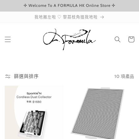
✢ Welcome To A FORMULA HK Online Store ✢
跳至內容
我地搬左啦 ♡ 黎荔枝角搵我地啦
購
物
車
10 項產品
篩選與排序