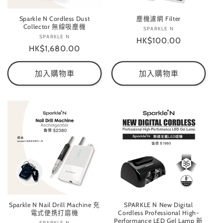
Sparkle N Cordless Dust
塵機濾網 Filter
Collector 無線吸塵機
SPARKLE N
廠
SPARKLE N
廠
定
HK$100.00
商：
定
HK$1,680.00
商：
價
價
加入購物車
加入購物車
Sparkle N Nail Drill Machine 充
SPARKLE N New Digital
電式便携打磨機
Cordless Professional High-
Performance LED Gel Lamp 新
SPARKLE N