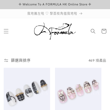
✢ Welcome To A FORMULA HK Online Store ✢
跳至內容
我地搬左啦 ♡ 黎荔枝角搵我地啦
購
物
車
469 項產品
篩選與排序