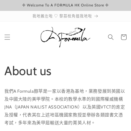
✢ Welcome To A FORMULA HK Online Store ✢
跳至內容
我地搬左啦 ♡ 黎荔枝角搵我地啦
購
物
車
About us
我們A Formula醇萃是一家以香港為基地，業務發展到英國以
及中國大陸的美甲學院。本校的教學水準的到國際權威機構
JNA（JAPAN NAILIST ASSOCIATION）以及英國VTCT的肯定
及授權，代表其在上述地區機國家教授並舉辦各類證書文憑
考試，多年來為美甲屆輸送大量的菁英人材。