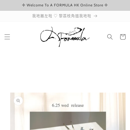
✢ Welcome To A FORMULA HK Online Store ✢
跳至內容
我地搬左啦 ♡ 黎荔枝角搵我地啦
購
物
車
略過產品
資訊