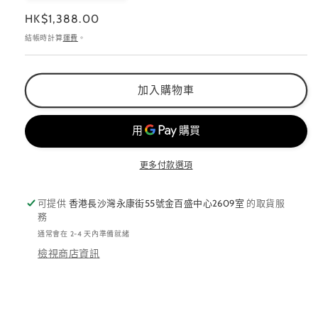
LED
LED
定
HK$1,388.00
無
無
價
結帳時計算
運費
。
線
線
燈
燈
機
機
加入購物車
數
數
量
量
減
增
少
加
更多付款選項
可提供
香港長沙灣永康街55號金百盛中心2609室
的取貨服
務
通常會在 2-4 天內準備就緒
檢視商店資訊