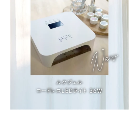
在
互
動
視