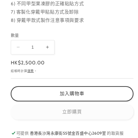
6) 不同甲型果凍膠的正確粘貼方式
7) 客製化穿戴甲粘貼方式及卸除
8) 穿戴甲款式製作注意事項與要求
數量
TipTec
TipTec
手
手
定
HK$2,500.00
工
工
價
結帳時計算
運費
。
穿
穿
戴
戴
甲
甲
加入購物車
課
課
程
程
立即購買
💟
💟
Customized
Customized
Press
Press
On
On
可提供
香港長沙灣永康街55號金百盛中心2609室
的取貨服