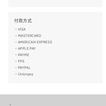
付款方式
・VISA
・MASTERCARD
・AMERICAN EXPRESS
・APPLE PAY
・PAYME
・FPS
・PAYPAL
・Unionpay
-