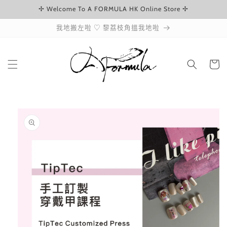
✢ Welcome To A FORMULA HK Online Store ✢
跳至內容
我地搬左啦 ♡ 黎荔枝角搵我地啦
購
物
車
略過產品
資訊