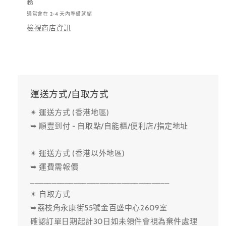
Nail
Nail
務
Course
Course
通常會在 2-4 天內準備就緒
數
數
檢視商店資訊
量
量
減
增
少
加
運送方式/自取方式
✴ 運送方式 (香港地區)
➥ 順豐到付 - 自取點/自能櫃/便利店/指定地址
✴ 運送方式 (香港以外地區)
➥ 運費需報價
________________________________
✴ 自取方式
➥荔枝角永康街55號金百盛中心2609室
確認訂單日期起計30日如未領件會視為棄件處理