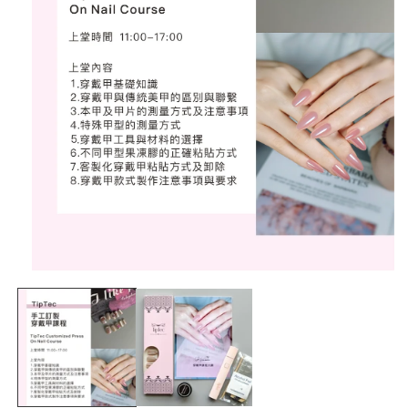
在
互
動
視
窗
中
開
啟