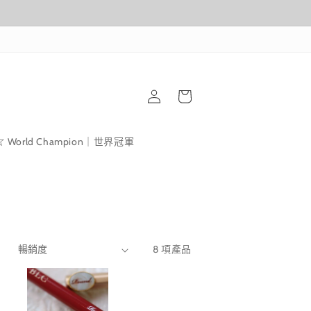
購
登
物
入
車
World Champion｜世界冠軍
：
8 項產品