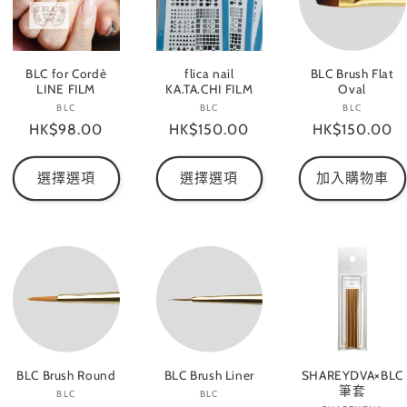
BLC for Cordè
flica nail
BLC Brush Flat
LINE FILM
KA.TA.CHI FILM
Oval
BLC
廠
BLC
廠
BLC
廠
定
HK$98.00
定
HK$150.00
定
HK$150.00
商：
商：
商：
價
價
價
選擇選項
選擇選項
加入購物車
BLC Brush Round
BLC Brush Liner
SHAREYDVA×BLC
筆套
BLC
廠
BLC
廠