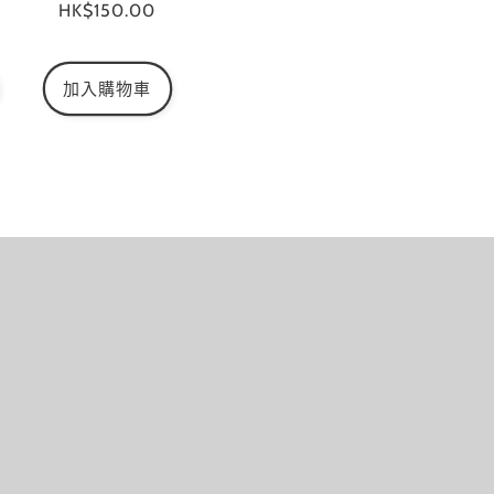
定
HK$150.00
商：
價
加入購物車