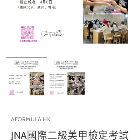
在
互
動
視
窗
中
開
啟
多
媒
體
AFORMULA HK
檔
案
1
JNA國際二級美甲檢定考試