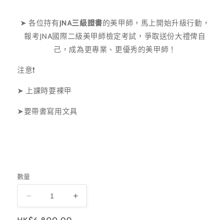
➤ 各位持有
JNA三級證書
的美甲師，馬上開始升級行動，
報考JNA國際二級美甲師檢定考試，爭取送份大禮俾自
己，成為更專業、更優秀的美甲師！
注意❗️
➤ 上課時要裸甲
➤要帶書寫用文具
數量
JNA
JNA
國
國