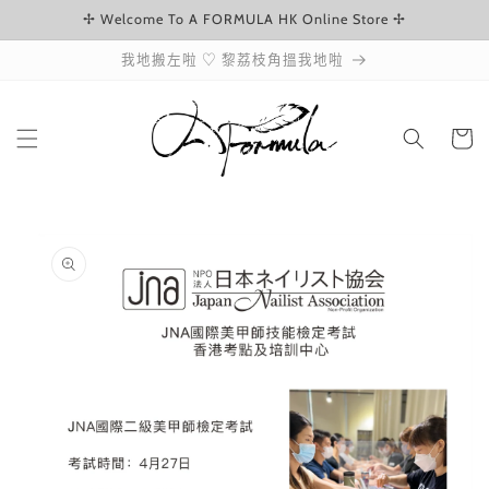
✢ Welcome To A FORMULA HK Online Store ✢
跳至內容
我地搬左啦 ♡ 黎荔枝角搵我地啦
購
物
車
略過產品
資訊