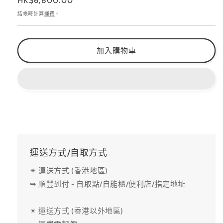
定
HK$6,800.00
際
際
價
結帳時計算
運費
。
二
二
級
級
美
美
加入購物車
甲
甲
檢
檢
定
定
考
考
試
試
數
數
量
量
減
增
運送方式/自取方式
少
加
✴ 運送方式 (香港地區)
➥ 順豐到付 - 自取點/自能櫃/便利店/指定地址
✴ 運送方式 (香港以外地區)