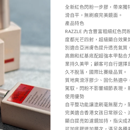
全新紅色閃粉一步膠，帶來獨
滑自平，無刷痕完美鏡面。
產品特色
RAZZLE 內含豐富粗細紅
度都光芒四射，超級顯白效果
別適合亞洲膚色提升透亮氣質
高飽和紅基底配超強本甲黏合力，
業持久美甲；顧客可自行選擇
久不脫落，國際比賽級品質。
質地爽滑浮膠少、固化熱適中
駕馭，閃粉不影響細節表現，
使用優勢
自平整功能讓塗刷毫無壓力，
完美適合香港女孩日常辦公、
顯白提亮如濾鏡加持，指尖成
可加底膠增加層次，滿足各種