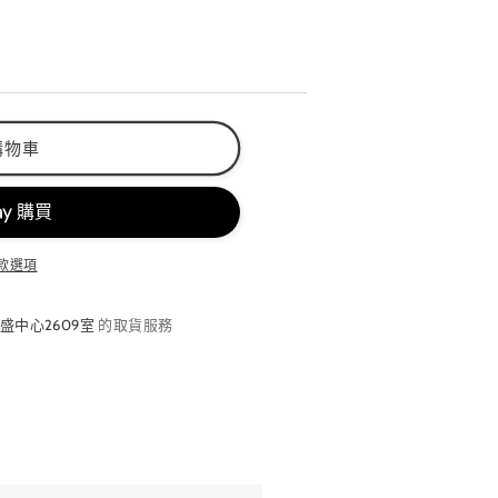
購物車
款選項
盛中心2609室
的取貨服務