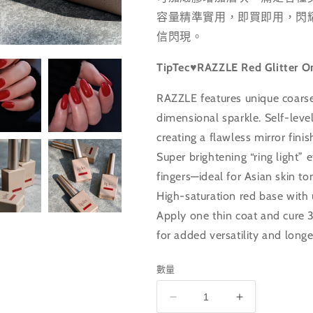
容量精準實用，即買即用，閃
信閃現。
TipTec♥RAZZLE Red Glitter O
RAZZLE features unique coarse-
dimensional sparkle. Self-level
creating a flawless mirror finis
Super brightening “ring light” 
fingers—ideal for Asian skin to
High-saturation red base with 
Apply one thin coat and cure 3
for added versatility and longe
數量
TipTec♥RAZZLE
TipTec♥RAZ