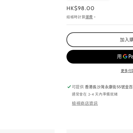
數
數
定
HK$98.00
量
量
價
結帳時計算
運費
。
減
增
少
加
加入
更多付
可提供
香港長沙灣永康街55號金百
通常會在 2-4 天內準備就緒
檢視商店資訊