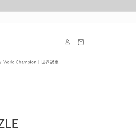
購
登
物
入
車
World Champion｜世界冠軍
ZLE