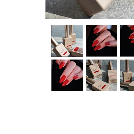
在
互
動
視
窗
中
開
啟
多
媒
體
檔
案
1