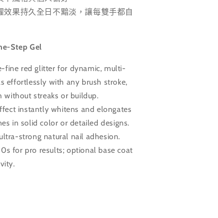
耀效果持久全日不黯淡，讓每雙手都自
ne-Step Gel
fine red glitter for dynamic, multi-
s effortlessly with any brush stroke,
h without streaks or buildup.
effect instantly whitens and elongates
nes in solid color or detailed designs.
ultra-strong natural nail adhesion.
0s for pro results; optional base coat
vity.
ZLE