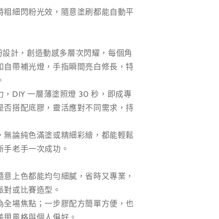
特粗細閃粉光效，隨意塗刷都能自動平
色閃粉設計，創造動感多層次閃耀，每個角
如自帶補光燈，手指瞬間亮白修長，特
。
DIY 一層薄塗照燈 30 秒，即成專
是否搭配底膠，靈活應對不同需求，持
，無論純色滿塗或精細彩繪，都能輕鬆
新手老手一次成功。
隨意上色都能均勻細膩，省時又專業，
派對或比賽造型。
為全場焦點；一步膠配方簡單方便，也
美甲風格與個人偏好。