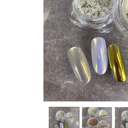
在
互
動
視
窗