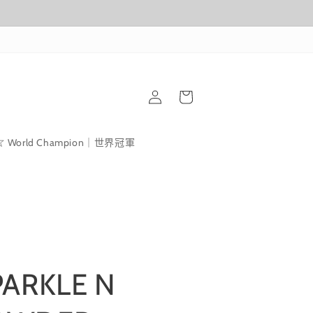
購
登
物
入
車
World Champion｜世界冠軍
PARKLE N