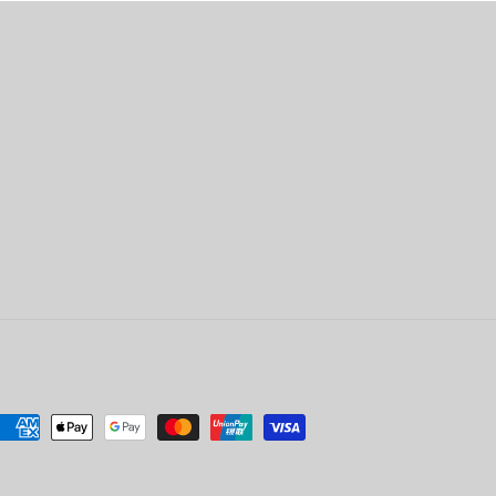
付
款
方