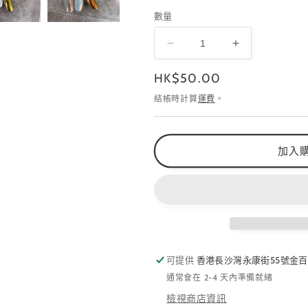
數量
A01-
A01-
A03
A03
定
HK$50.00
SPARKLE
SPARKLE
N
N
價
結帳時計算
運費
。
AURORA
AURORA
POWDER
POWDER
Metallic
Metallic
Aurora
Aurora
加入
Series
Series
數
數
量
量
減
增
少
加
可提供
香港長沙灣永康街55號金百
通常會在 2-4 天內準備就緒
檢視商店資訊