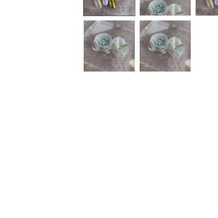
中
開
啟
多
媒
體
檔
案
1