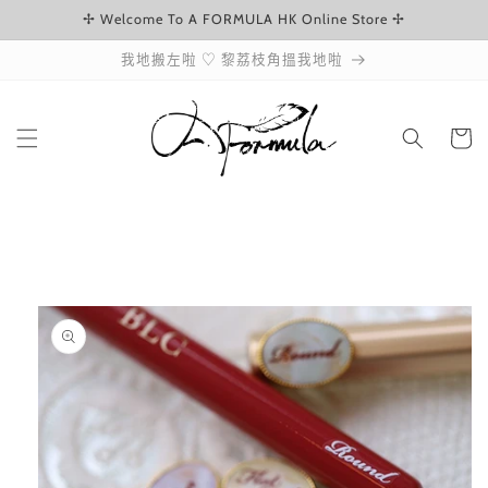
✢ Welcome To A FORMULA HK Online Store ✢
跳至內容
我地搬左啦 ♡ 黎荔枝角搵我地啦
購
物
車
略過產品
資訊