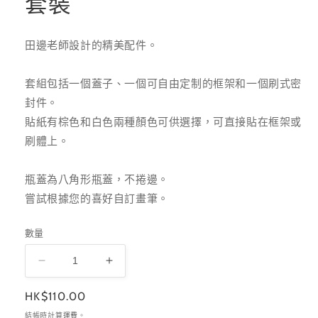
套裝
田邊老師設計的精美配件。
套組包括一個蓋子、一個可自由定制的框架和一個刷式密
封件。
貼紙有棕色和白色兩種顏色可供選擇，可直接貼在框架或
刷體上。
瓶蓋為八角形瓶蓋，不捲邊。
嘗試根據您的喜好自訂畫筆。
數量
SHAREYDVA×BLC
SHAREYDVA×BLC
筆
筆
定
HK$110.00
刷
刷
價
結帳時計算
運費
。