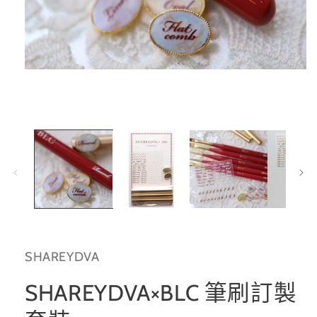
在
互
動
視
窗
中
開
啟
多
媒
體
檔
案
1
SHAREYDVA
SHAREYDVA×BLC 筆刷訂製