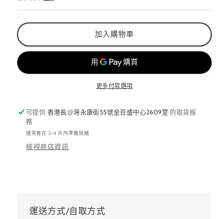
訂
訂
製
製
套
套
加入購物車
裝
裝
數
數
量
量
減
增
更多付款選項
少
加
可提供
香港長沙灣永康街55號金百盛中心2609室
的取貨服
務
通常會在 2-4 天內準備就緒
檢視商店資訊
運送方式/自取方式