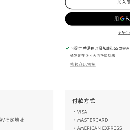
加入
數
數
量
量
減
增
少
加
更多付
可提供
香港長沙灣永康街55號金百
通常會在 2-4 天內準備就緒
檢視商店資訊
付款方式
・VISA
利店/指定地址
・MASTERCARD
・AMERICAN EXPRESS