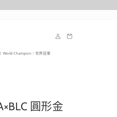
購
登
物
入
車
World Champion｜世界冠軍
A×BLC 圓形金