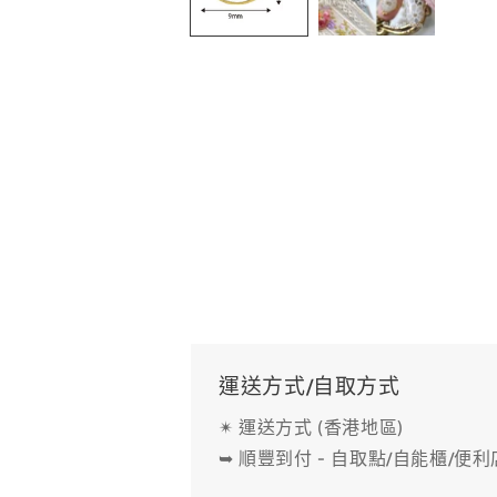
中
開
啟
多
媒
體
檔
案
1
運送方式/自取方式
✴ 運送方式 (香港地區)
➥ 順豐到付 - 自取點/自能櫃/便