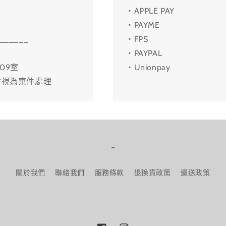
・APPLE PAY
・PAYME
______
・FPS
・PAYPAL
09室
・Unionpay
會視為棄件處理
-
關於我們
聯絡我們
服務條款
退換貨政策
運送政策