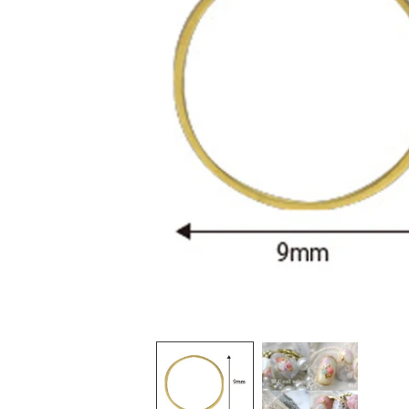
在
互
動
視
窗