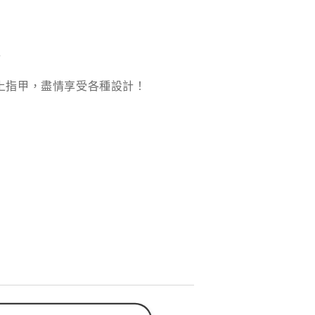
件
上指甲，盡情享受各種設計！
A×BLC