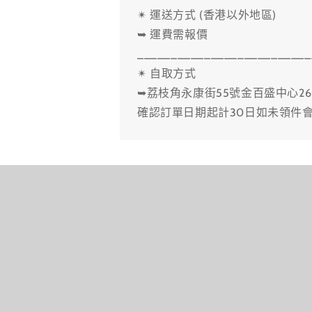
✴ 運送方式 (香港以外地區)
➥ 運費需報價
__________________________
✴ 自取方式
➥荔枝角永康街55號金百盛中心26
確認訂單日期起計30日如未領件