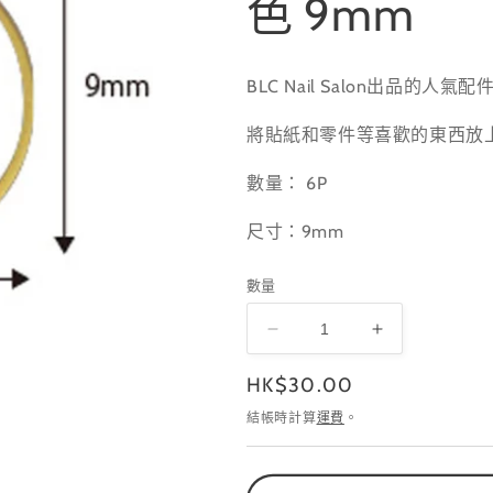
色 9mm
BLC Nail Salon出品的人氣配
將貼紙和零件等喜歡的東西放
數量： 6P
尺寸：9mm
數量
SHAREYDVA×BLC
SHAREYDV
圓
圓
定
HK$30.00
形
形
價
結帳時計算
運費
。
金
金
色
色
9mm
9mm