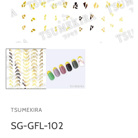
在
互
動
視
窗
中
開
啟
多
媒
體
TSUMEKIRA
檔
案
1
SG-GFL-102