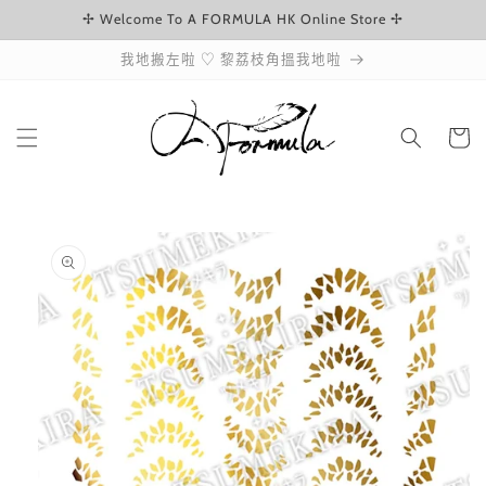
✢ Welcome To A FORMULA HK Online Store ✢
跳至內容
我地搬左啦 ♡ 黎荔枝角搵我地啦
購
物
車
略過產品
資訊