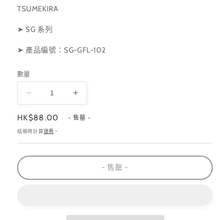
TSUMEKIRA
➤ SG 系列
➤
產品編號：SG
-GFL-102
數量
SG-
SG-
GFL-
GFL-
定
HK$88.00
102
102
- 售罄 -
價
數
數
結帳時計算
運費
。
量
量
減
增
- 售罄 -
少
加