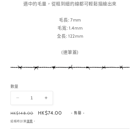
適中的毛量，從粗到細的線都可輕鬆描繪出來
毛長: 7mm
毛寬: 1.4mm
全長: 122mm
(連筆蓋)
數量
ROUND7
ROUND7
彩
彩
定
售
HK$74.00
HK$148.00
- 售罄 -
繪
繪
價
價
結帳時計算
運費
。
筆
筆
數
數