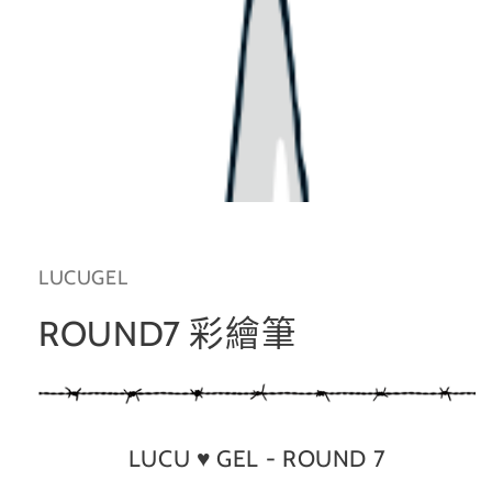
在
互
動
LUCUGEL
視
窗
中
ROUND7 彩繪筆
開
啟
多
媒
體
檔
LUCU
♥ GEL - ROUND 7
案
1