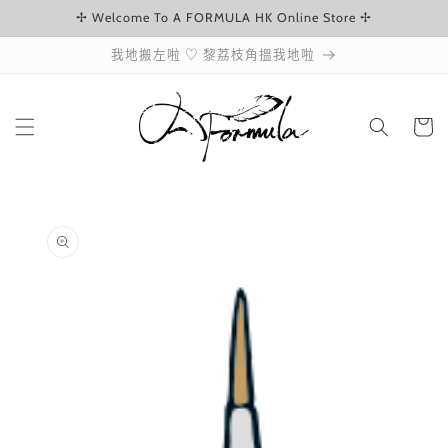
✢ Welcome To A FORMULA HK Online Store ✢
跳至內容
我地搬左啦 ♡ 黎荔枝角搵我地啦
購
物
車
略過產品
資訊