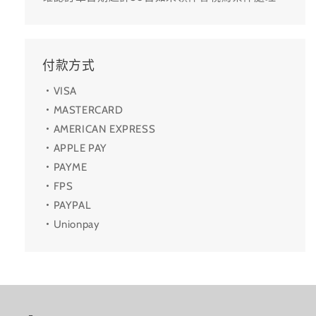
付款方式
・VISA
・MASTERCARD
・AMERICAN EXPRESS
・APPLE PAY
・PAYME
・FPS
・PAYPAL
・Unionpay
-