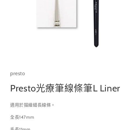
在
互
動
presto
視
窗
中
Presto光療筆線條筆L Liner
開
啟
多
適用於描繪細長線條。
媒
體
檔
全長147mm
案
1
毛長11mm