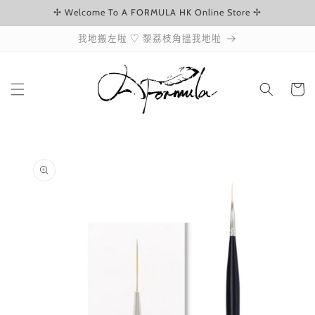
✢ Welcome To A FORMULA HK Online Store ✢
跳至內容
我地搬左啦 ♡ 黎荔枝角搵我地啦
購
物
車
略過產品
資訊