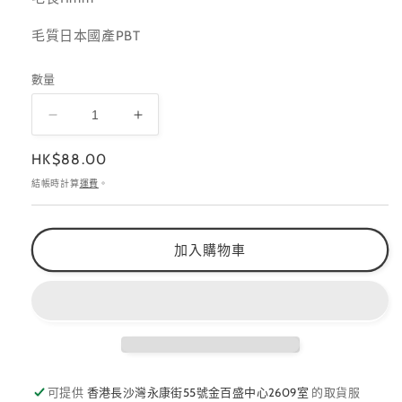
毛質日本國產PBT
數量
Presto
Presto
光
光
定
HK$88.00
療
療
價
結帳時計算
運費
。
筆
筆
線
線
條
條
加入購物車
筆
筆
L
L
Liner
Liner
數
數
量
量
減
增
少
加
可提供
香港長沙灣永康街55號金百盛中心2609室
的取貨服