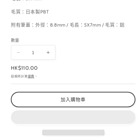
毛質：日本製PBT
附有筆蓋：外徑：8.8mm / 毛長：5X7mm / 毛質：鋁
數量
Presto
Presto
光
光
定
HK$110.00
療
療
價
結帳時計算
運費
。
筆
筆
法
法
式
式
加入購物車
筆
筆
Angular
Angular
6
6
數
數
量
量