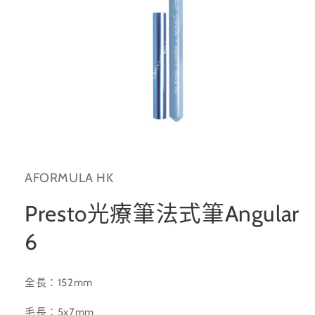
在
互
動
AFORMULA HK
視
窗
中
Presto光療筆法式筆Angular
開
啟
6
多
媒
體
全長：152mm
檔
案
1
毛長：5x7mm