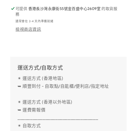
減
增
少
加
可提供
香港長沙灣永康街55號金百盛中心2609室
的取貨服
務
通常會在 2-4 天內準備就緒
檢視商店資訊
運送方式/自取方式
✴ 運送方式 (香港地區)
➥ 順豐到付 - 自取點/自能櫃/便利店/指定地址
✴ 運送方式 (香港以外地區)
➥ 運費需報價
________________________________
✴ 自取方式