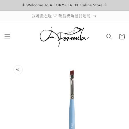
✢ Welcome To A FORMULA HK Online Store ✢
跳至內容
我地搬左啦 ♡ 黎荔枝角搵我地啦
購
物
車
略過產品
資訊