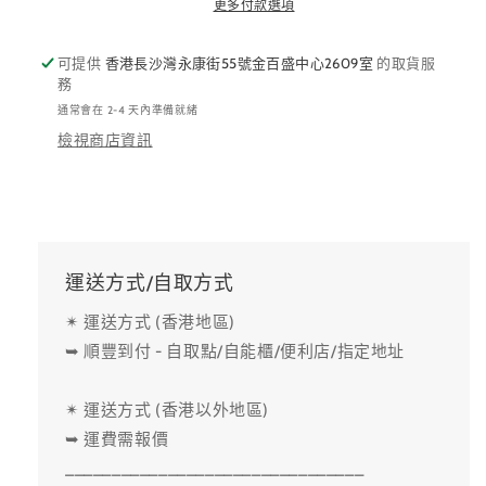
量
量
更多付款選項
減
增
少
加
可提供
香港長沙灣永康街55號金百盛中心2609室
的取貨服
務
通常會在 2-4 天內準備就緒
檢視商店資訊
運送方式/自取方式
✴ 運送方式 (香港地區)
➥ 順豐到付 - 自取點/自能櫃/便利店/指定地址
✴ 運送方式 (香港以外地區)
➥ 運費需報價
________________________________