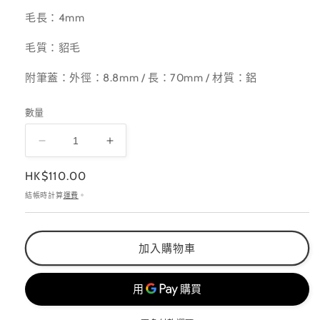
毛長：4mm
毛質：貂毛
附筆蓋：外
徑：8.8mm / 長：70mm / 材質：鋁
數量
Presto
Presto
光
光
定
HK$110.00
療
療
價
結帳時計算
運費
。
筆
筆
彩
彩
繪
繪
加入購物車
筆
筆
Art
Art
4
4
數
數