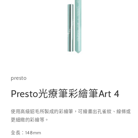
在
互
動
presto
視
窗
中
Presto光療筆彩繪筆Art 4
開
啟
多
使用高級貂毛所製成的彩繪筆，可繪畫出孔雀紋、線條或
媒
體
更細緻的彩繪等。
檔
案
全長：148mm
1