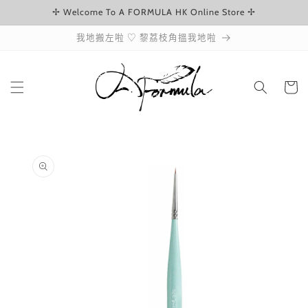
✢ Welcome To A FORMULA HK Online Store ✢
跳至內容
我地搬左啦 ♡ 黎荔枝角搵我地啦
購
物
車
略過產品
資訊