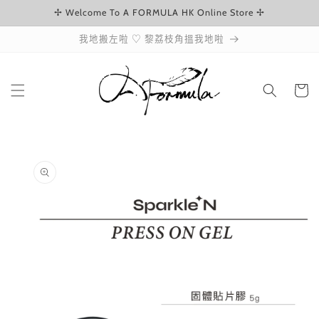
✢ Welcome To A FORMULA HK Online Store ✢
跳至內容
我地搬左啦 ♡ 黎荔枝角搵我地啦
購
物
車
略過產品
資訊