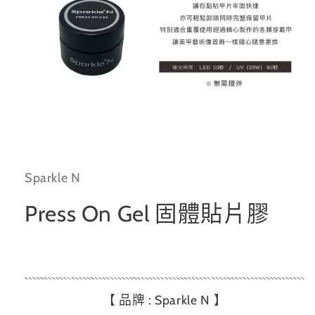
在
互
動
Sparkle N
視
窗
中
Press On Gel 固體貼片膠
開
啟
多
媒
體
檔
案
【 品牌 : Sparkle N 】
1