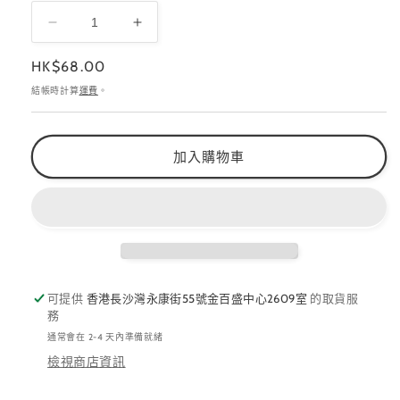
Press
Press
On
On
定
HK$68.00
Gel
Gel
價
固
固
結帳時計算
運費
。
體
體
貼
貼
加入購物車
片
片
膠
膠
數
數
量
量
減
增
少
加
可提供
香港長沙灣永康街55號金百盛中心2609室
的取貨服
務
通常會在 2-4 天內準備就緒
檢視商店資訊