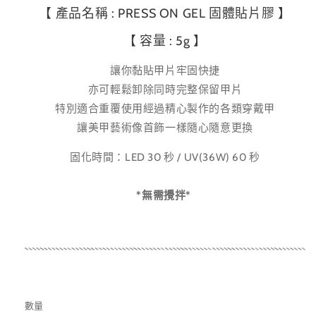
【 產品名稱 :
PRESS ON GEL 固體貼片膠 】
【 容量 : 5g 】
讓你黏貼甲片牢固快捷
亦可輕鬆卸除同時完整保留甲片
特別適合重覆使用經過精心製作的各類穿戴甲
讓美甲藝術像首飾一樣隨心隨意更換
固化時間：LED 30 秒 / UV(36W) 60 秒
*無需攪拌*
數量