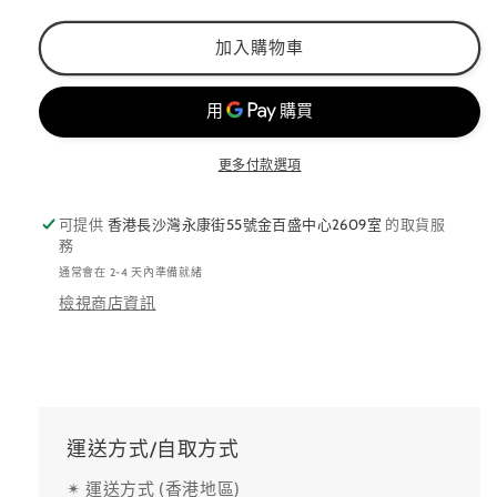
減
增
加入購物車
少
加
更多付款選項
可提供
香港長沙灣永康街55號金百盛中心2609室
的取貨服
務
通常會在 2-4 天內準備就緒
檢視商店資訊
運送方式/自取方式
✴ 運送方式 (香港地區)