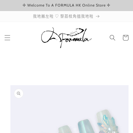
✢ Welcome To A FORMULA HK Online Store ✢
跳至內容
我地搬左啦 ♡ 黎荔枝角搵我地啦
購
物
車
略過產品
資訊