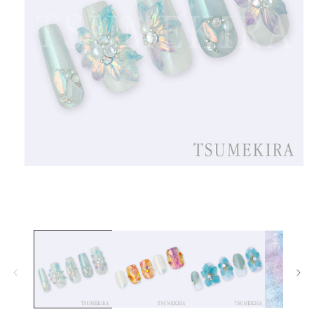
在
互
動
視
窗
中
開
啟
多
媒
體