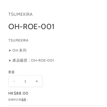
檔
案
1
TSUMEKIRA
OH-ROE-001
TSUMEKIRA
➤ OH 系列
➤
產品編號：OH-ROE-001
數量
OH-
OH-
ROE-
ROE-
定
HK$88.00
001
001
價
數
數
結帳時計算
運費
。
量
量