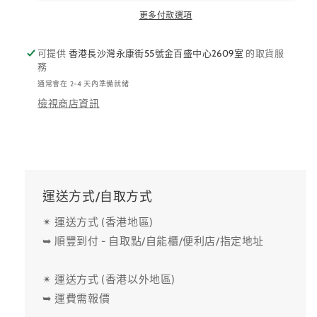
量
量
更多付款選項
減
增
少
加
可提供
香港長沙灣永康街55號金百盛中心2609室
的取貨服
務
通常會在 2-4 天內準備就緒
檢視商店資訊
運送方式/自取方式
✴ 運送方式 (香港地區)
➥ 順豐到付 - 自取點/自能櫃/便利店/指定地址
✴ 運送方式 (香港以外地區)
➥ 運費需報價