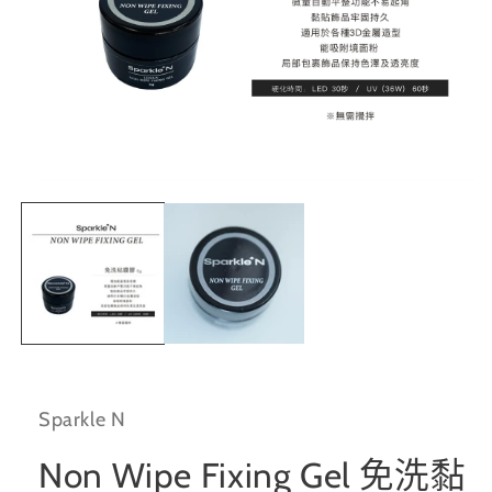
在
互
動
視
窗
中
開
啟
多
媒
體
Sparkle N
檔
案
1
Non Wipe Fixing Gel 免洗黏