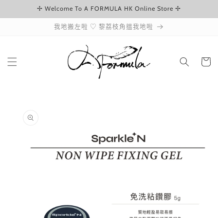
✢ Welcome To A FORMULA HK Online Store ✢
跳至內容
我地搬左啦 ♡ 黎荔枝角搵我地啦
購
物
車
略過產品
資訊