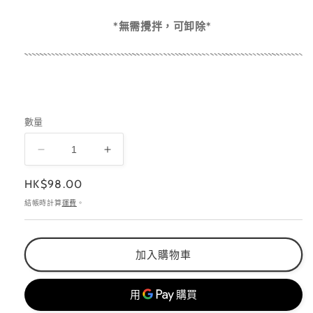
*無需攪拌，可卸除*
數量
Non
Non
Wipe
Wipe
定
HK$98.00
Fixing
Fixing
Gel
Gel
價
結帳時計算
運費
。
免
免
洗
洗
黏
黏
加入購物車
鑽
鑽
膠
膠
數
數