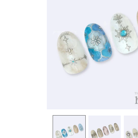
在
互
動
視
窗