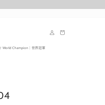
購
登
物
入
車
World Champion｜世界冠軍
04