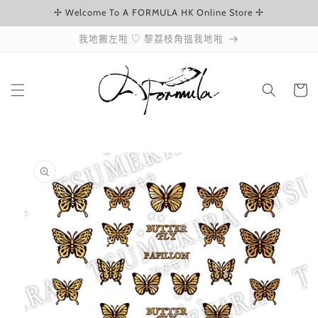
✢ Welcome To A FORMULA HK Online Store ✢
跳至內容
我地搬左啦 ♡ 黎荔枝角搵我地啦
購
物
車
略過產品
資訊