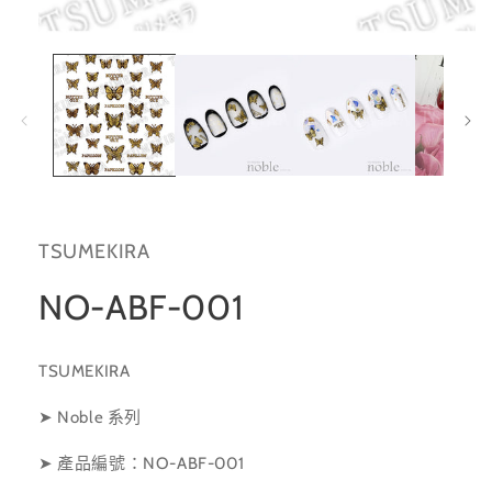
在
互
動
視
窗
中
開
啟
多
媒
TSUMEKIRA
體
檔
案
NO-ABF-001
1
TSUMEKIRA
➤ Noble 系列
➤ 產品編號：NO-ABF-001