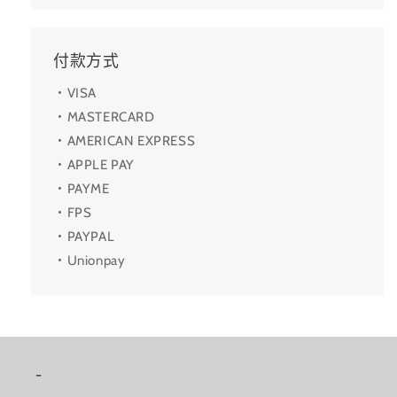
付款方式
・VISA
・MASTERCARD
・AMERICAN EXPRESS
・APPLE PAY
・PAYME
・FPS
・PAYPAL
・Unionpay
-