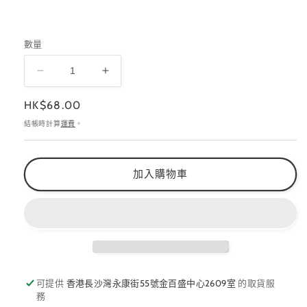
數量
NO-
NO-
ABF-
ABF-
定
HK$68.00
001
001
價
數
數
結帳時計算
運費
。
量
量
減
增
加入購物車
少
加
可提供
香港長沙灣永康街55號金百盛中心2609室
的取貨服
務