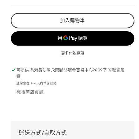
量
量
減
增
加入購物車
少
加
更多付款選項
可提供
香港長沙灣永康街55號金百盛中心2609室
的取貨服
務
通常會在 2-4 天內準備就緒
檢視商店資訊
運送方式/自取方式