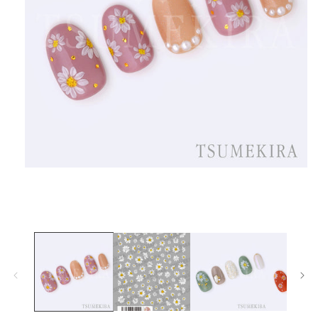
在
互
動
視
窗
中
開
啟
多
媒
體