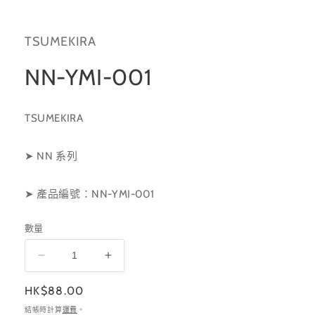
檔
案
1
TSUMEKIRA
NN-YMI-001
TSUMEKIRA
➤ NN 系列
➤ 產品編號：NN-YMI-001
數量
NN-
NN-
YMI-
YMI-
定
HK$88.00
001
001
價
數
數
結帳時計算
運費
。