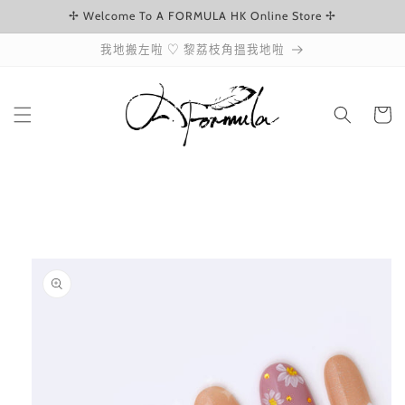
✢ Welcome To A FORMULA HK Online Store ✢
跳至內容
我地搬左啦 ♡ 黎荔枝角搵我地啦
購
物
車
略過產品
資訊