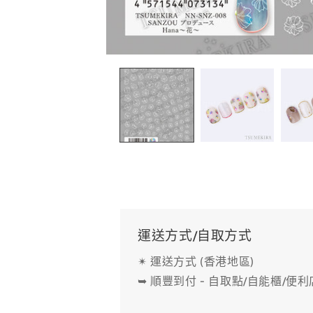
在
互
動
視
窗
中
開
啟
多
媒
體
檔
案
1
運送方式/自取方式
✴ 運送方式 (香港地區)
➥ 順豐到付 - 自取點/自能櫃/便