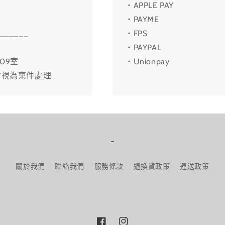
・APPLE PAY
・PAYME
______
・FPS
・PAYPAL
09室
・Unionpay
會視為棄件處理
-
關於我們
聯絡我們
服務條款
退換貨政策
運送政策