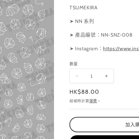
TSUMEKIRA
➤ NN 系列
➤ 產品編號：NN-SNZ-008
➤ Instagram
：
https://www.ins
數量
NN-
NN-
SNZ-
SNZ-
定
HK$88.00
008
008
數
數
價
結帳時計算
運費
。
量
量
減
增
少
加
加入