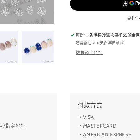
更多付
可提供
香港長沙灣永康街55號金百
通常會在 2-4 天內準備就緒
檢視商店資訊
付款方式
・VISA
利店/指定地址
・MASTERCARD
・AMERICAN EXPRESS