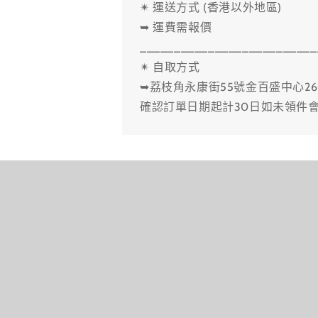
✴ 運送方式 (香港以外地區)
➥ 運費需報價
__________________________
✴ 自取方式
➥荔枝角永康街55號金百盛中心26
確認訂單日期起計30日如未領件