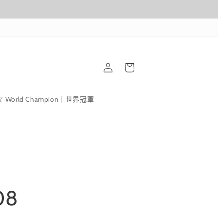
購
登
物
入
車
World Champion｜世界冠軍
08