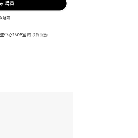
款選項
盛中心2609室
的取貨服務