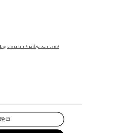
tagram.com/nail.ya.sanzou/
購物車