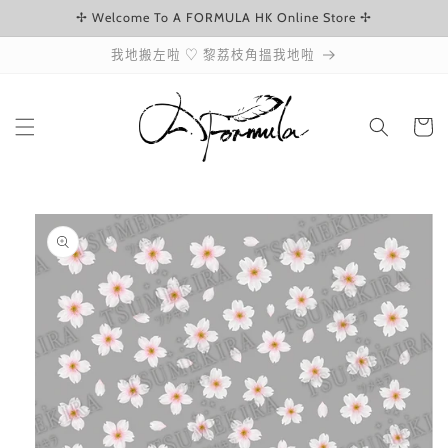
✢ Welcome To A FORMULA HK Online Store ✢
跳至內容
我地搬左啦 ♡ 黎荔枝角搵我地啦
購
物
車
略過產品
資訊