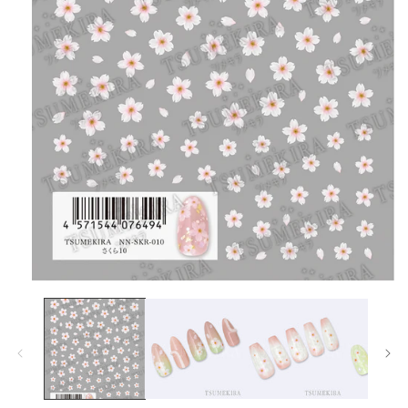
在
互
動
視
窗
中
開