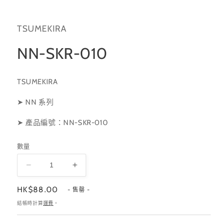
啟
多
媒
TSUMEKIRA
體
檔
案
NN-SKR-010
1
TSUMEKIRA
➤ NN 系列
➤ 產品編號：NN-SKR-010
數量
NN-
NN-
SKR-
SKR-
定
HK$88.00
010
010
- 售罄 -
價
數
數
結帳時計算
運費
。
量
量