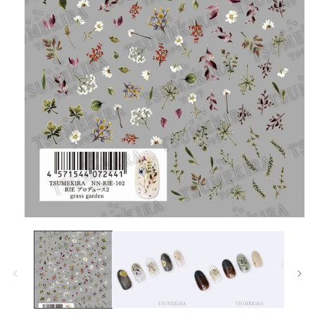
在
互
動
視
窗
中
開