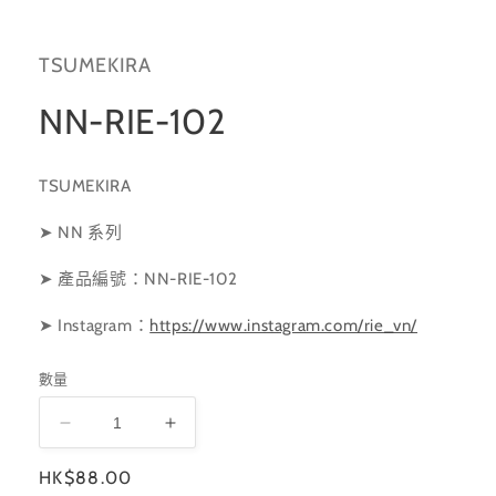
啟
多
媒
TSUMEKIRA
體
檔
案
NN-RIE-102
1
TSUMEKIRA
➤ NN 系列
➤ 產品編號：NN-RIE-102
➤ Instagram
：
https://www.instagram.com/rie_vn/
數量
NN-
NN-
RIE-
RIE-
定
HK$88.00
102
102