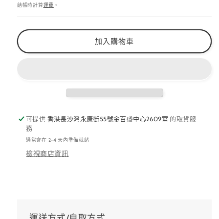
價
數
數
結帳時計算
運費
。
量
量
減
增
加入購物車
少
加
可提供
香港長沙灣永康街55號金百盛中心2609室
的取貨服
務
通常會在 2-4 天內準備就緒
檢視商店資訊
運送方式/自取方式