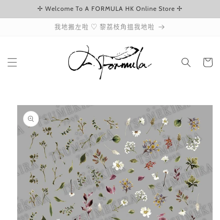
✢ Welcome To A FORMULA HK Online Store ✢
跳至內容
我地搬左啦 ♡ 黎荔枝角搵我地啦
購
物
車
略過產品
資訊