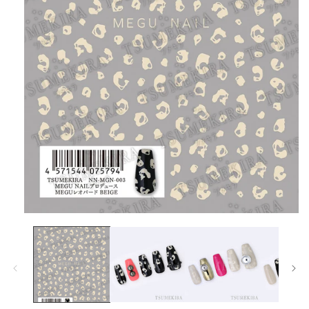
在
互
動
視
窗
中
開