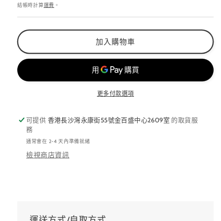
價
數
數
結帳時計算
運費
。
量
量
減
增
加入購物車
少
加
更多付款選項
可提供
香港長沙灣永康街55號金百盛中心2609室
的取貨服
務
通常會在 2-4 天內準備就緒
檢視商店資訊
運送方式/自取方式