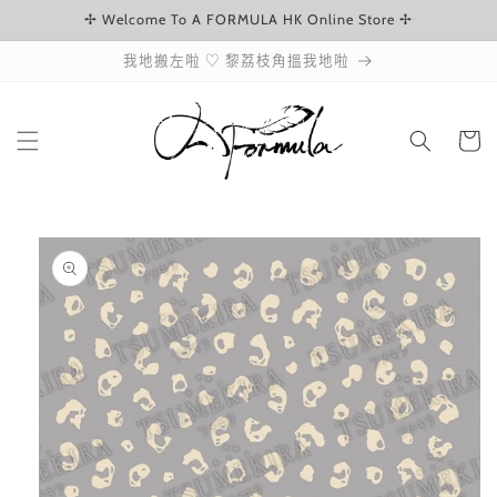
✢ Welcome To A FORMULA HK Online Store ✢
跳至內容
我地搬左啦 ♡ 黎荔枝角搵我地啦
購
物
車
略過產品
資訊