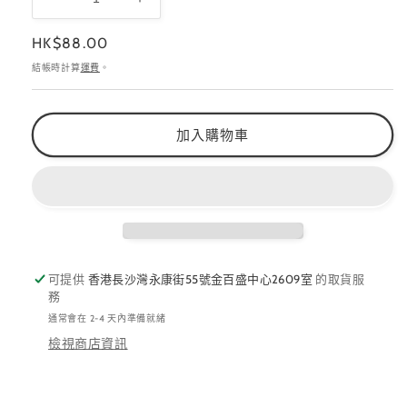
NN-
NN-
MEG-
MEG-
定
HK$88.00
101
101
價
(已
(已
結帳時計算
運費
。
停
停
產,
產,
加入購物車
售
售
完
完
即
即
止)
止)
數
數
量
量
減
增
可提供
香港長沙灣永康街55號金百盛中心2609室
的取貨服
務
少
加
通常會在 2-4 天內準備就緒
檢視商店資訊