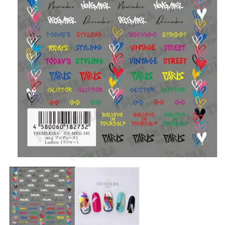
在
互
動
視
窗
中
開