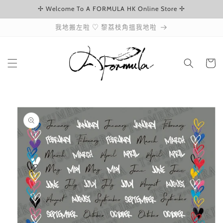
✢ Welcome To A FORMULA HK Online Store ✢
跳至內容
我地搬左啦 ♡ 黎荔枝角搵我地啦
購
物
車
略過產品
資訊