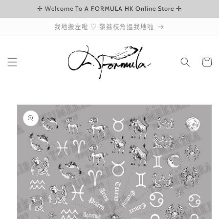
✢ Welcome To A FORMULA HK Online Store ✢
跳至內容
我地搬左啦 ♡ 黎荔枝角搵我地啦
購
物
車
略過產品
資訊