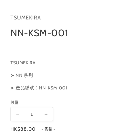
啟
多
媒
TSUMEKIRA
體
檔
案
NN-KSM-001
1
TSUMEKIRA
➤ NN 系列
➤ 產品編號：NN-KSM-001
數量
NN-
NN-
KSM-
KSM-
定
HK$88.00
001
001
- 售罄 -