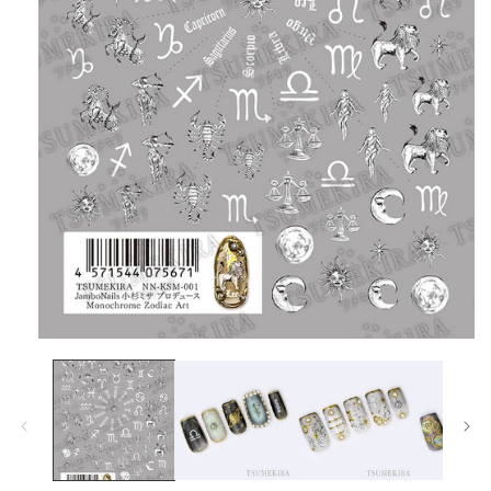
在
互
動
視
窗
中
開