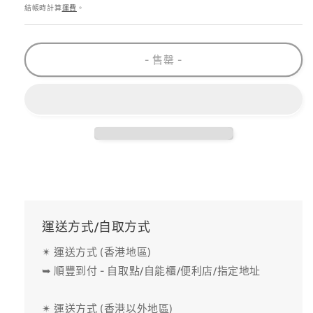
價
數
數
結帳時計算
運費
。
量
量
減
增
- 售罄 -
少
加
運送方式/自取方式
✴ 運送方式 (香港地區)
➥ 順豐到付 - 自取點/自能櫃/便利店/指定地址
✴ 運送方式 (香港以外地區)