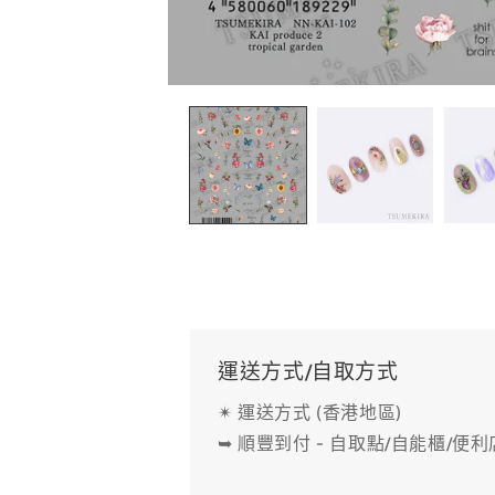
在
互
動
視
窗
中
開
啟
多
媒
體
檔
案
1
運送方式/自取方式
✴ 運送方式 (香港地區)
➥ 順豐到付 - 自取點/自能櫃/便