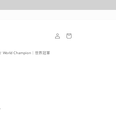
購
登
物
入
車
World Champion｜世界冠軍
2