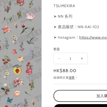
TSUMEKIRA
➤ NN 系列
➤ 產品編號：NN-KAI-102
➤ Instagram
：
https://www.in
數量
NN-
NN-
KAI-
KAI-
定
HK$88.00
102
102
數
數
價
結帳時計算
運費
。
量
量
減
增
少
加
加入