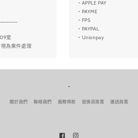
・APPLE PAY
・PAYME
______
・FPS
・PAYPAL
09室
・Unionpay
會視為棄件處理
-
關於我們
聯絡我們
服務條款
退換貨政策
運送政策