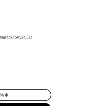
stagram.com/kai32/
購物車