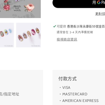
更多付
可提供
香港長沙灣永康街55號金百
通常會在 2-4 天內準備就緒
檢視商店資訊
付款方式
・VISA
利店/指定地址
・MASTERCARD
・AMERICAN EXPRESS