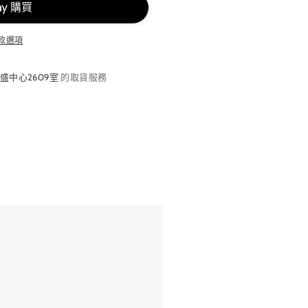
款選項
盛中心2609室
的取貨服務