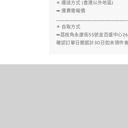
✴ 運送方式 (香港以外地區)
➥ 運費需報價
__________________________
✴ 自取方式
➥荔枝角永康街55號金百盛中心26
確認訂單日期起計30日如未領件