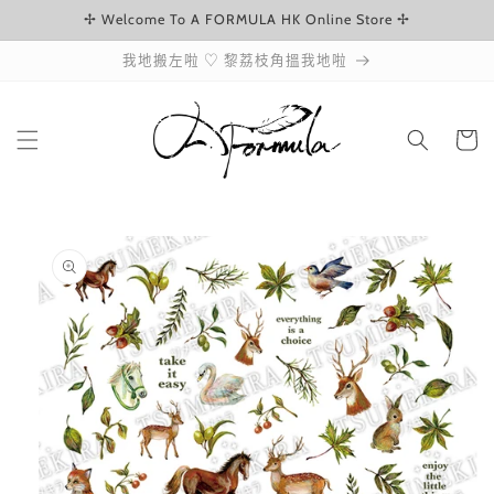
✢ Welcome To A FORMULA HK Online Store ✢
跳至內容
我地搬左啦 ♡ 黎荔枝角搵我地啦
購
物
車
略過產品
資訊