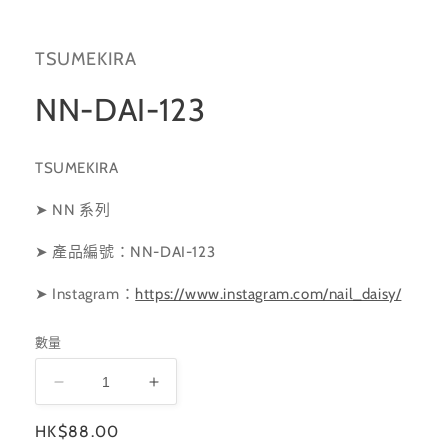
啟
多
媒
TSUMEKIRA
體
檔
案
NN-DAI-123
1
TSUMEKIRA
➤ NN 系列
➤ 產品編號：NN-DAI-123
➤ Instagram
：
https://www.instagram.com/nail_daisy/
數量
NN-
NN-
DAI-
DAI-
定
HK$88.00
123
123