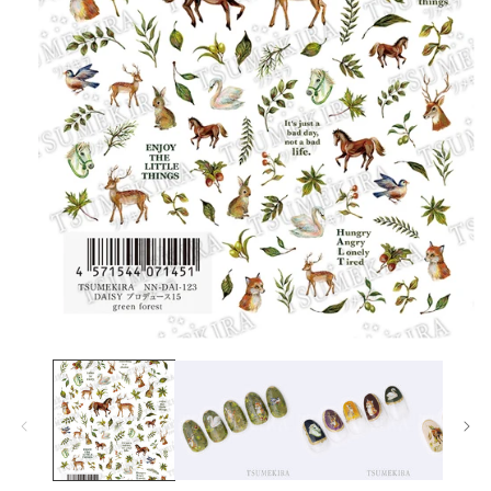
在
互
動
視
窗
中
開