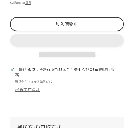
價
數
數
結帳時計算
運費
。
量
量
減
增
加入購物車
少
加
可提供
香港長沙灣永康街55號金百盛中心2609室
的取貨服
務
通常會在 2-4 天內準備就緒
檢視商店資訊
運送方式/自取方式