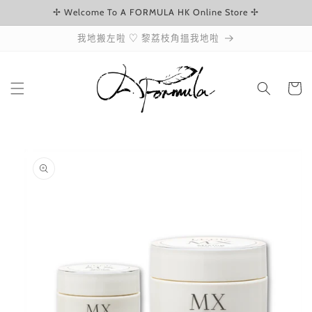
✢ Welcome To A FORMULA HK Online Store ✢
跳至內容
我地搬左啦 ♡ 黎荔枝角搵我地啦
購
物
車
略過產品
資訊