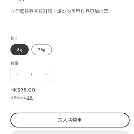
立即體驗專業級凝膠，讓你的美甲作品更加出眾！
類別
8g
28g
數量
MIXING
MIXING
數
數
定
HK$98.00
量
量
價
結帳時計算
運費
。
減
增
少
加
加入購物車