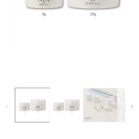
在
互
動
視
窗
中
開
啟
多
媒
體
檔
案
1