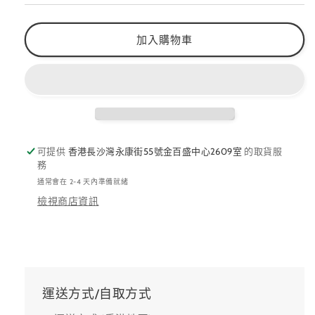
量
量
減
增
加入購物車
少
加
可提供
香港長沙灣永康街55號金百盛中心2609室
的取貨服
務
通常會在 2-4 天內準備就緒
檢視商店資訊
運送方式/自取方式