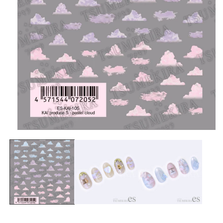
在
互
動
視
窗
中
開
啟
多
媒