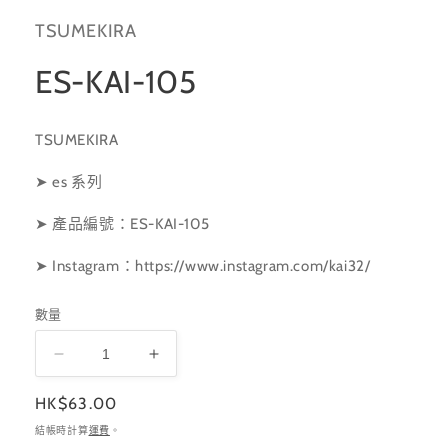
體
TSUMEKIRA
檔
案
1
ES-KAI-105
TSUMEKIRA
➤ es 系列
➤ 產品編號：ES-KAI-105
➤ Instagram
：https://www.instagram.com/kai32/
數量
ES-
ES-
KAI-
KAI-
定
HK$63.00
105
105
價
數
數
結帳時計算
運費
。