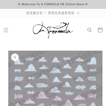
✢ Welcome To A FORMULA HK Online Store ✢
跳至內容
我地搬左啦 ♡ 黎荔枝角搵我地啦
購
物
車
略過產品
資訊