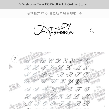
✢ Welcome To A FORMULA HK Online Store ✢
跳至內容
我地搬左啦 ♡ 黎荔枝角搵我地啦
購
物
車
略過產品
資訊