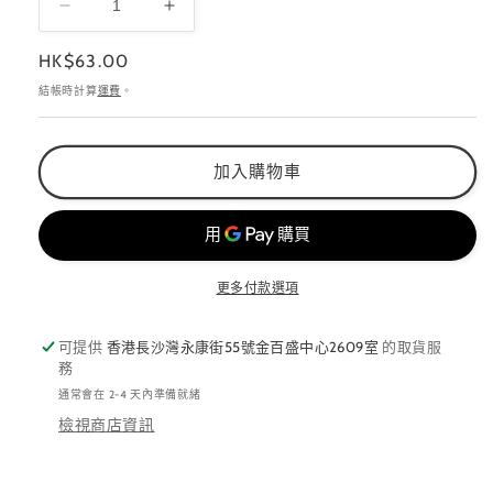
ES-
ES-
HNC-
HNC-
定
HK$63.00
005,
005,
006
006
價
結帳時計算
運費
。
數
數
量
量
減
增
加入購物車
少
加
更多付款選項
可提供
香港長沙灣永康街55號金百盛中心2609室
的取貨服
務
通常會在 2-4 天內準備就緒
檢視商店資訊