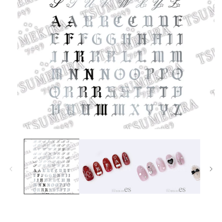
在
互
動
視
窗
中
開
啟
多
媒