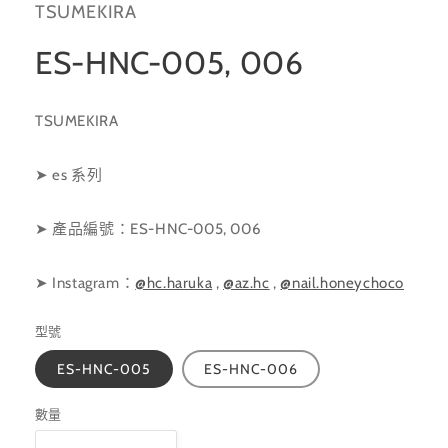
TSUMEKIRA
體
檔
案
ES-HNC-005, 006
1
TSUMEKIRA
➤ es 系列
➤ 產品編號：ES-HNC-005, 006
➤ Instagram：
@hc.haruka
,
@az.hc
,
@nail.honeychoco
型號
ES-HNC-005
ES-HNC-006
數量