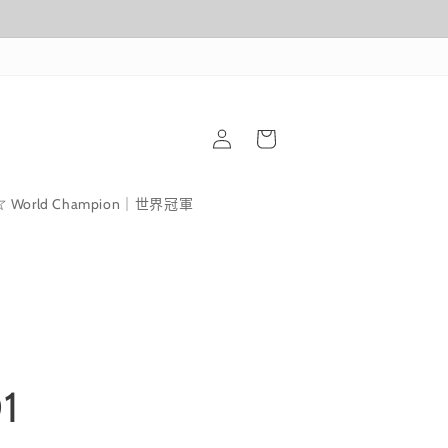
購
登
物
入
車
World Champion｜世界冠軍
1