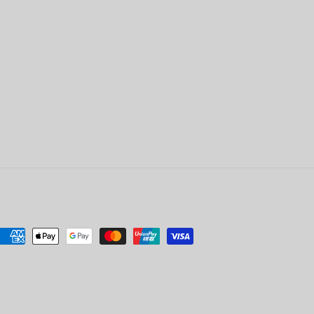
付
款
方
式