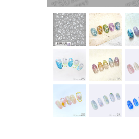
在
互
動
視
窗
中
開
啟
多
媒
體
檔
案
1