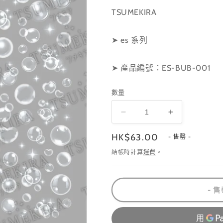
TSUMEKIRA
➤ es 系列
➤ 產品編號：ES-BUB-001
數量
ES-
ES-
BUB-
BUB-
定
HK$63.00
001
001
- 售罄 -
數
數
價
結帳時計算
運費
。
量
量
減
增
少
加
- 售