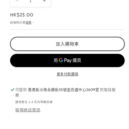
Capri
Capri
銀
銀
定
HK$25.00
色
色
價
結帳時計算
運費
。
六
六
角
角
框
框
加入購物車
30
30
粒
粒
數
數
量
量
更多付款選項
減
增
少
加
可提供
香港長沙灣永康街55號金百盛中心2609室
的取貨服
務
通常會在 2-4 天內準備就緒
檢視商店資訊