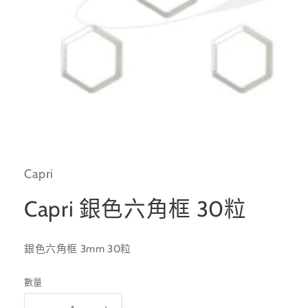
在
互
動
Capri
視
窗
中
Capri 銀色六角框 30粒
開
啟
多
銀色六角框 3mm 30粒
媒
體
檔
數量
案
1