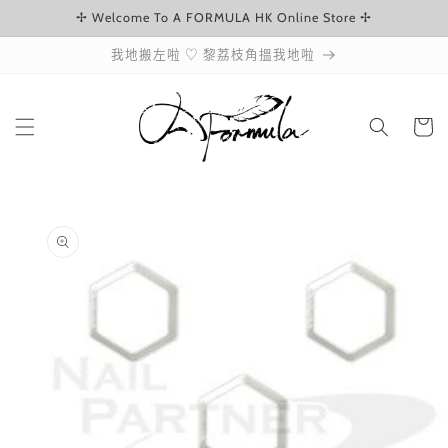
✢ Welcome To A FORMULA HK Online Store ✢
跳至內容
我地搬左啦 ♡ 黎荔枝角搵我地啦
購
物
車
略過產品
資訊