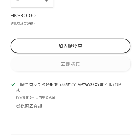
Capri
Capri
銀
銀
定
HK$30.00
箔
箔
價
結帳時計算
運費
。
數
數
量
量
減
增
加入購物車
少
加
立即購買
可提供
香港長沙灣永康街55號金百盛中心2609室
的取貨服
務
通常會在 2-4 天內準備就緒
檢視商店資訊