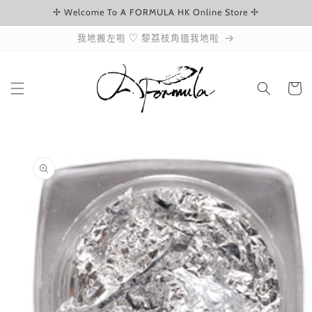
✢ Welcome To A FORMULA HK Online Store ✢
跳至內容
我地搬左啦 ♡ 黎荔枝角搵我地啦
購
物
車
略過產品
資訊