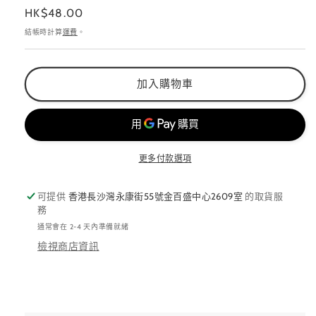
定
HK$48.00
Spotter
Spotter
價
數
數
結帳時計算
運費
。
量
量
減
增
加入購物車
少
加
更多付款選項
可提供
香港長沙灣永康街55號金百盛中心2609室
的取貨服
務
通常會在 2-4 天內準備就緒
檢視商店資訊