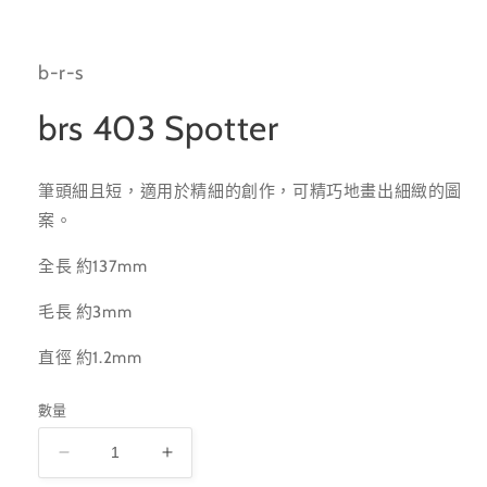
檔
案
1
b-r-s
brs 403 Spotter
筆頭細且短，適用於精細的創作，可精巧地畫出細緻的圖
案。
全長 約137mm
毛長 約3mm
直徑 約1.2mm
數量
brs
brs
403
403