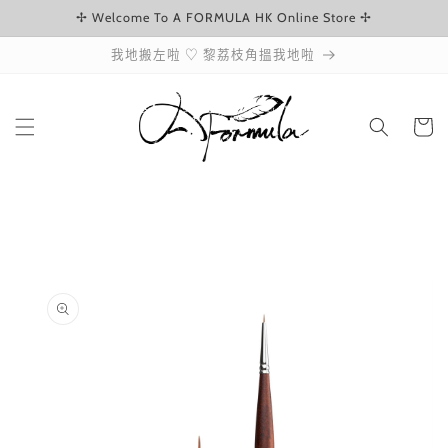
✢ Welcome To A FORMULA HK Online Store ✢
跳至內容
我地搬左啦 ♡ 黎荔枝角搵我地啦
購
物
車
略過產品
資訊