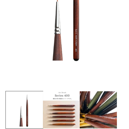
在
互
動
視
窗
中
開
啟
多
媒
體