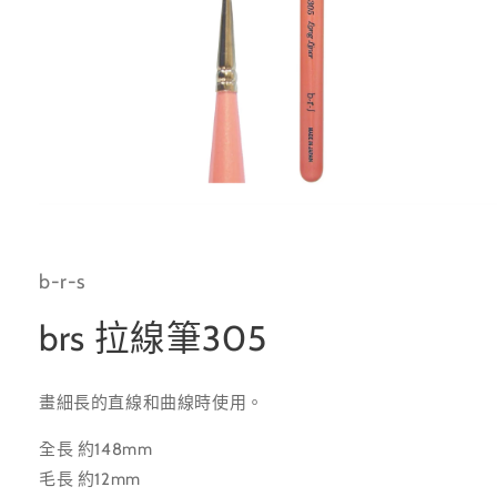
在
互
動
b-r-s
視
窗
中
brs 拉線筆305
開
啟
多
畫細長的直線和曲線時使用。
媒
體
檔
全長 約148mm
案
毛長 約12mm
1