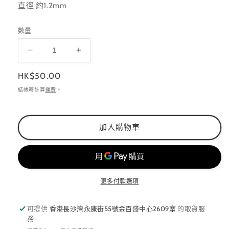
直徑 約1.2m
m
數量
brs
brs
拉
拉
定
HK$50.00
線
線
價
結帳時計算
運費
。
筆
筆
305
305
數
數
加入購物車
量
量
減
增
少
加
更多付款選項
可提供
香港長沙灣永康街55號金百盛中心2609室
的取貨服
務