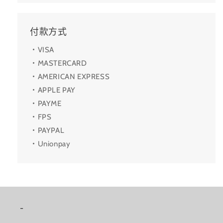
付款方式
・VISA
・MASTERCARD
・AMERICAN EXPRESS
・APPLE PAY
・PAYME
・FPS
・PAYPAL
・Unionpay
-