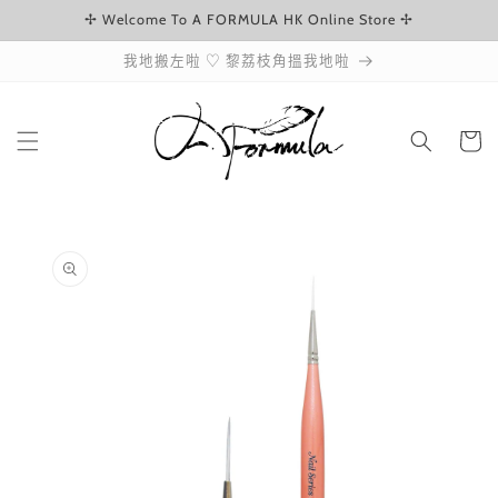
✢ Welcome To A FORMULA HK Online Store ✢
跳至內容
我地搬左啦 ♡ 黎荔枝角搵我地啦
購
物
車
略過產品
資訊