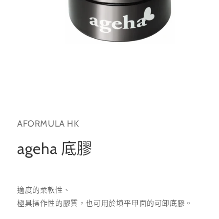
在
互
動
AFORMULA HK
視
窗
中
ageha 底膠
開
啟
多
媒
體
適度的柔軟性、
檔
極具操作性的膠質，也可用於填平甲面的可卸底膠。
案
1