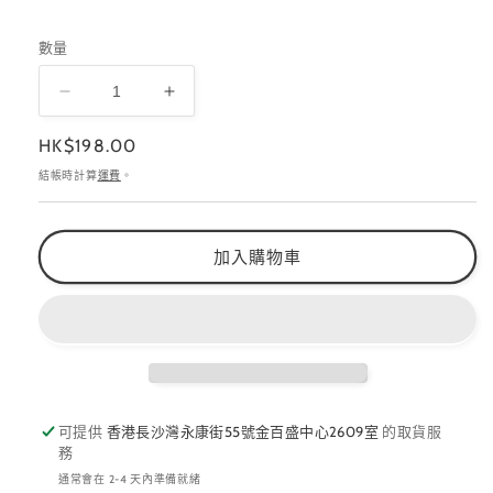
數量
ageha
ageha
底
底
定
HK$198.00
膠
膠
價
結帳時計算
運費
。
數
數
量
量
減
增
加入購物車
少
加
可提供
香港長沙灣永康街55號金百盛中心2609室
的取貨服
務
通常會在 2-4 天內準備就緒