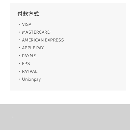
付款方式
・VISA
・MASTERCARD
・AMERICAN EXPRESS
・APPLE PAY
・PAYME
・FPS
・PAYPAL
・Unionpay
-