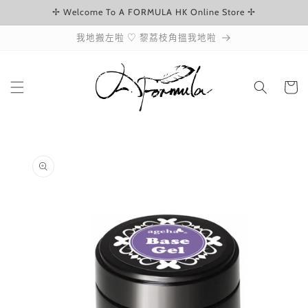
✢ Welcome To A FORMULA HK Online Store ✢
跳至內容
我地搬左啦 ♡ 黎荔枝角搵我地啦
購
物
車
略過產品
資訊