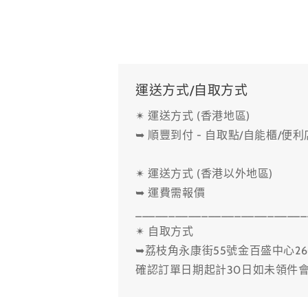
中
開
啟
多
媒
體
檔
運送方式/自取方式
案
1
✴ 運送方式 (香港地區)
➥ 順豐到付 - 自取點/自能櫃/便
✴ 運送方式 (香港以外地區)
➥ 運費需報價
__________________________
✴ 自取方式
➥荔枝角永康街55號金百盛中心26
確認訂單日期起計30日如未領件