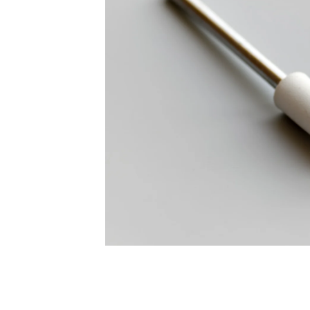
在
互
動
視
窗