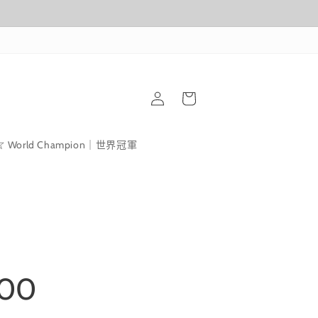
購
登
物
入
車
World Champion｜世界冠軍
00