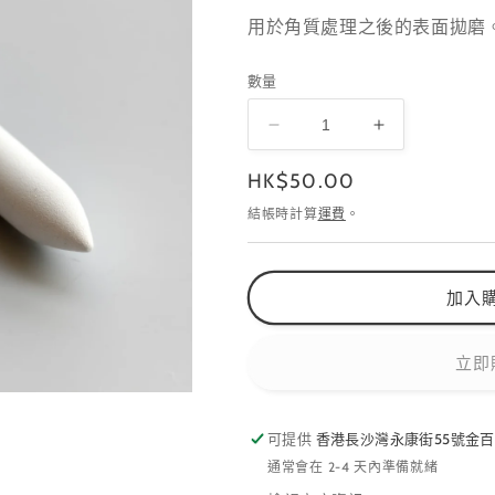
用於角質處理之後的表面拋磨
數量
白
白
色
色
定
HK$50.00
硅
硅
價
結帳時計算
運費
。
膠
膠
F500
F500
數
數
加入
量
量
減
增
少
加
立即
可提供
香港長沙灣永康街55號金百
通常會在 2-4 天內準備就緒