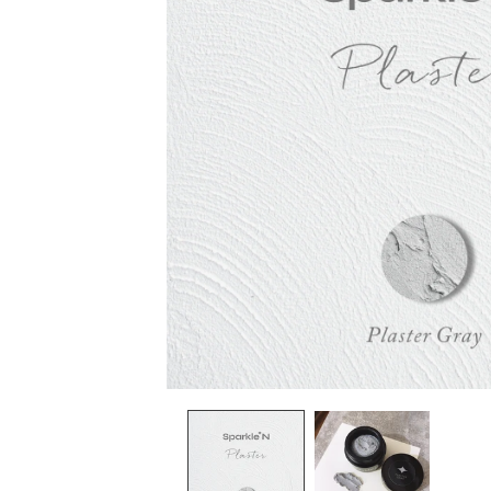
在
互
動
視
窗