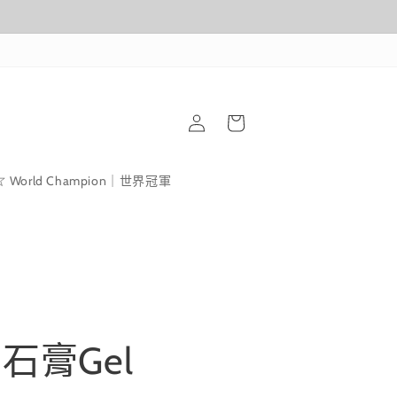
購
登
物
入
車
World Champion｜世界冠軍
ay 石膏Gel