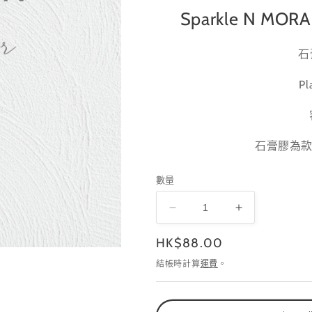
Sparkle N MOR
石
Pl
石膏膠為
數量
Plaster
Plaster
Gray
Gray
定
HK$88.00
石
石
價
膏
膏
結帳時計算
運費
。
Gel
Gel
數
數