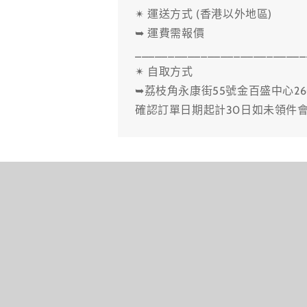
✴ 運送方式 (香港以外地區)
➥ 運費需報價
__________________________
✴ 自取方式
➥荔枝角永康街55號金百盛中心26
確認訂單日期起計30日如未領件