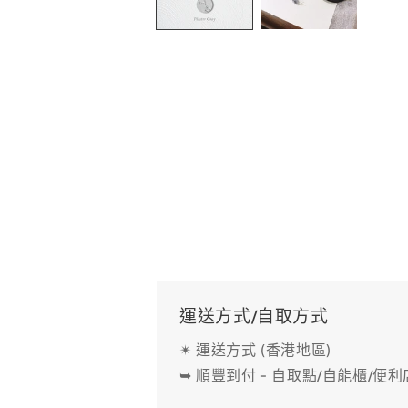
中
開
啟
多
媒
體
檔
案
1
運送方式/自取方式
✴ 運送方式 (香港地區)
➥ 順豐到付 - 自取點/自能櫃/便