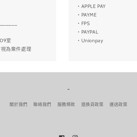
・APPLE PAY
・PAYME
______
・FPS
・PAYPAL
09室
・Unionpay
會視為棄件處理
-
關於我們
聯絡我們
服務條款
退換貨政策
運送政策