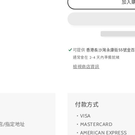
量
量
加入
減
增
少
加
可提供
香港長沙灣永康街55號金百
通常會在 2-4 天內準備就緒
檢視商店資訊
付款方式
・VISA
利店/指定地址
・MASTERCARD
・AMERICAN EXPRESS