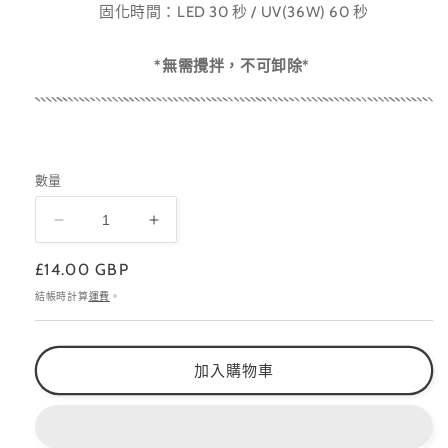
固化時間：LED 30 秒 / UV(36W) 60 秒
*無需攪拌，不可卸除*
數量
Sculpture
Sculpture
延
延
定
£14.00 GBP
甲
甲
價
結帳時計算
運費
。
膠
膠
數
數
量
量
加入購物車
減
增
少
加