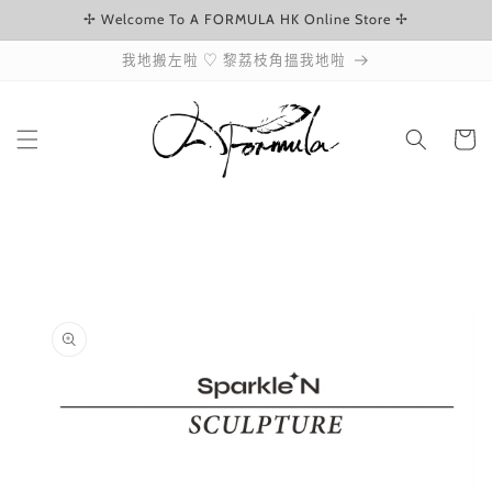
✢ Welcome To A FORMULA HK Online Store ✢
跳至內容
我地搬左啦 ♡ 黎荔枝角搵我地啦
購
物
車
略過產品
資訊