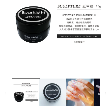
在
互
動
視
窗
中
開
啟
多
媒
體