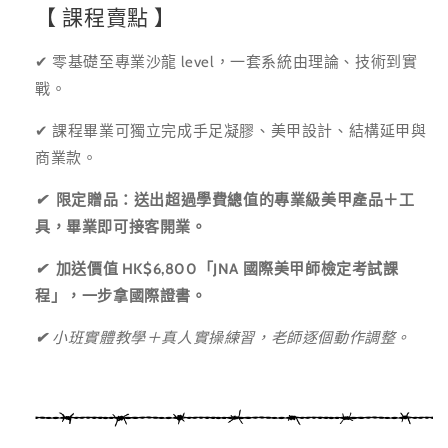
【
課程賣點
】
✔
零基礎至專業沙龍 level，一套系統由理論、技術到實
戰。
✔
課程畢業可獨立完成手足凝膠、美甲設計、結構延甲與
商業款。
✔
限定贈品：送出超過學費總值的專業級美甲產品＋工
具，畢業即可接客開業。
✔
加送價值 HK$6,800「JNA 國際美甲師檢定考試課
程」，一步拿國際證書。
✔
小班實體教學＋真人實操練習，老師逐個動作調整。