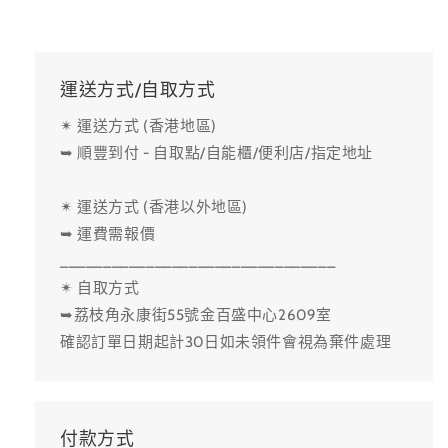
檢
檢
定
定
課
課
程）
程）
運送方式/自取方式
數
數
✴ 運送方式 (香港地區)
量
量
➥ 順豐到付 - 自取點/自能櫃/便利店/指定地址
減
增
少
加
✴ 運送方式 (香港以外地區)
➥ 運費需報價
________________________________
✴ 自取方式
➥荔枝角永康街55號金百盛中心2609室
確認訂單日期起計30日如未領件會視為棄件處理
付款方式