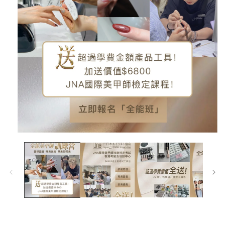
在
互
動
視
窗
中
開
啟
多
媒