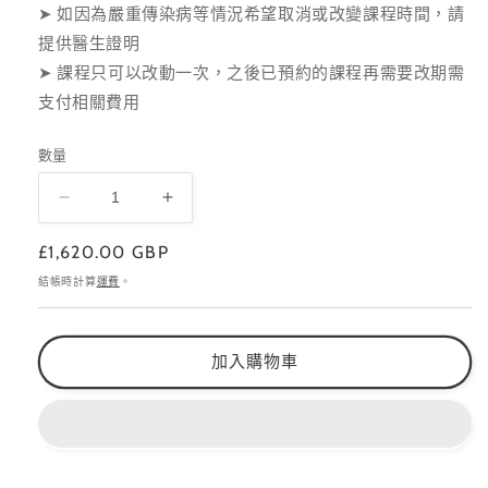
➤ 如因為嚴重傳染病等情況希望取消或改變課程時間，請
提供醫生證明
➤ 課程只可以改動一次，之後已預約的課程再需要改期需
支付相關費用
數量
全
全
能
能
定
£1,620.00 GBP
美
美
價
結帳時計算
運費
。
甲
甲
師
師
訓
訓
加入購物車
練
練
營
營
（送
（送
JNA
JNA