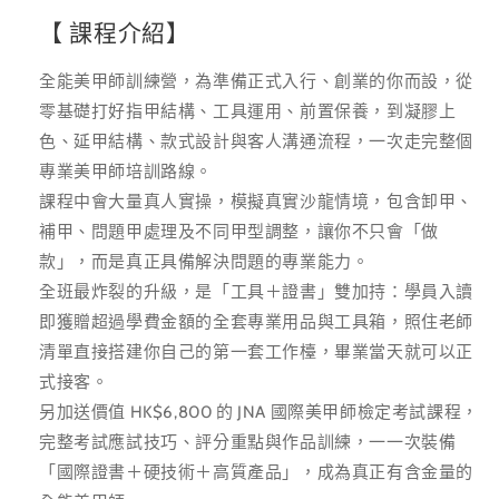
【 課程介紹】
全能美甲師訓練營，為準備正式入行、創業的你而設，從
零基礎打好指甲結構、工具運用、前置保養，到凝膠上
色、延甲結構、款式設計與客人溝通流程，一次走完整個
專業美甲師培訓路線。
課程中會大量真人實操，模擬真實沙龍情境，包含卸甲、
補甲、問題甲處理及不同甲型調整，讓你不只會「做
款」，而是真正具備解決問題的專業能力。
全班最炸裂的升級，是「工具＋證書」雙加持：學員入讀
即獲贈超過學費金額的全套專業用品與工具箱，照住老師
清單直接搭建你自己的第一套工作檯，畢業當天就可以正
式接客。
另加送價值 HK$6,800 的 JNA 國際美甲師檢定考試課程，
完整考試應試技巧、評分重點與作品訓練，一一次裝備
「國際證書＋硬技術＋高質產品」，成為真正有含金量的