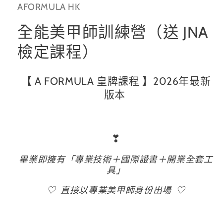
AFORMULA HK
體
檔
案
全能美甲師訓練營（送 JNA
1
檢定課程）
【 A FORMULA 皇牌課程
】2026年最新
版本
❣
畢業即擁有「專業技術＋國際證書＋開業全套工
具」
♡
直接以專業美甲師身份出場 ♡