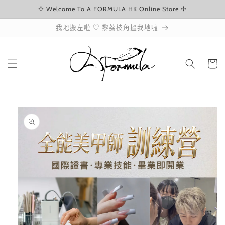
✢ Welcome To A FORMULA HK Online Store ✢
跳至內容
我地搬左啦 ♡ 黎荔枝角搵我地啦
購
物
車
略過產品
資訊