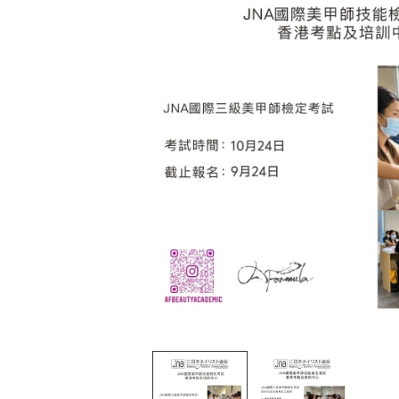
在
互
動
視