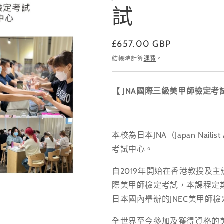
試
定
£657.00 GBP
價
結帳時計算
運費
。
【 JNA國際三級美甲師檢定考
本校為日本JNA（Japan Nailis
考試中心。
自2019年開始在香港教授及
際美甲師檢定考試，本課程定期
日本國內舉辦的JNEC美甲師
全世界至今參加及獲得資格的