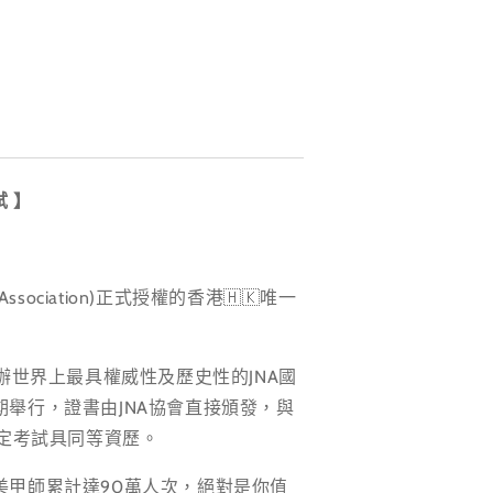
試
】
t Association)正式授權的香港🇭🇰唯一
主辦世界上最具權威性及歷史性的JNA國
舉行，證書由JNA協會直接頒發，與
檢定考試具同等資歷。
美甲師累計達90萬人次，絕對是你值