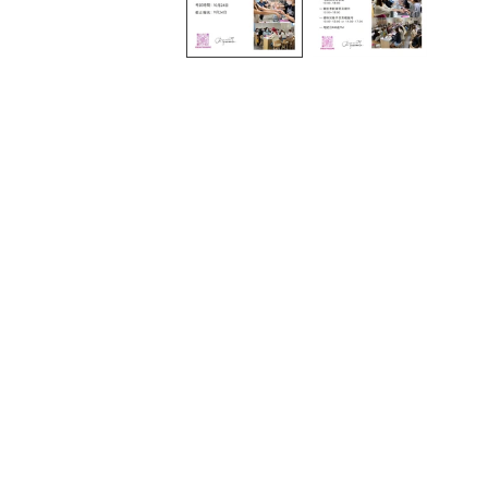
窗
中
開
啟
多
媒
體
檔
案
1