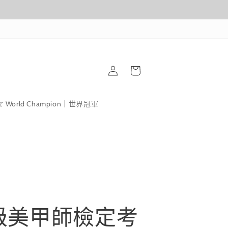
購
登
物
入
車
World Champion｜世界冠軍
三級美甲師檢定考