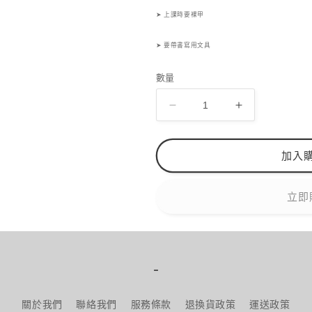
➤ 上課時要裸甲
➤ 要帶書寫用文具
數量
JNA
JNA
國
國
際
際
加入
三
三
級
級
立即
美
美
甲
甲
師
師
檢
檢
-
定
定
考
考
關於我們
聯絡我們
服務條款
退換貨政策
運送政策
試
試