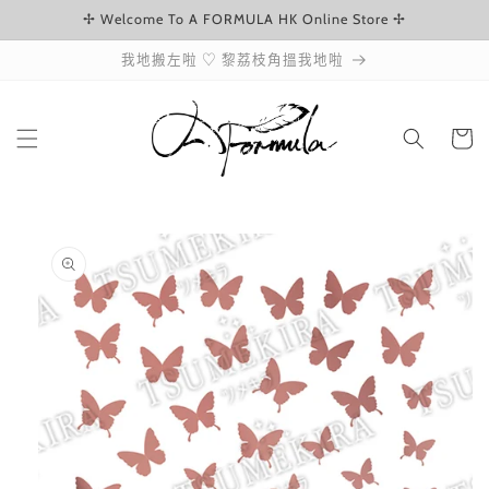
✢ Welcome To A FORMULA HK Online Store ✢
跳至內容
我地搬左啦 ♡ 黎荔枝角搵我地啦
購
物
車
略過產品
資訊