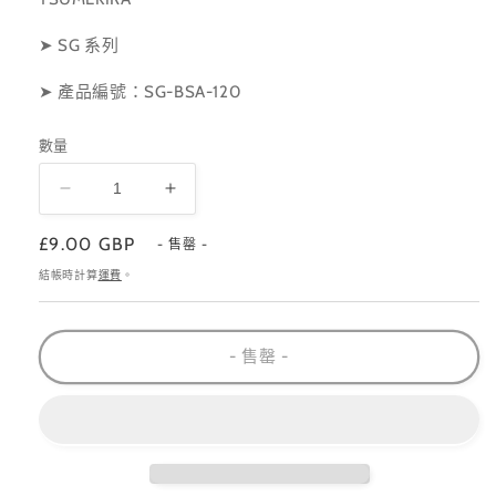
➤ SG 系列
➤ 產品編號：SG-BSA-120
數量
SG-
SG-
BSA-
BSA-
定
£9.00 GBP
103
103
- 售罄 -
價
數
數
結帳時計算
運費
。
量
量
減
增
- 售罄 -
少
加