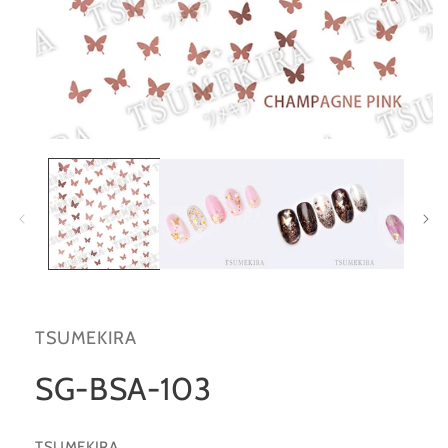
在
互
動
視
窗
中
開
啟
多
媒
TSUMEKIRA
體
檔
案
SG-BSA-103
1
TSUMEKIRA