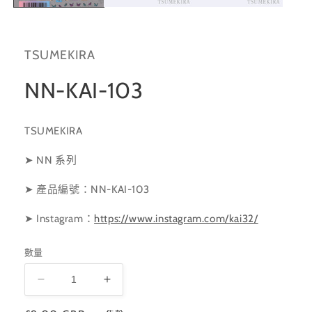
啟
多
媒
體
TSUMEKIRA
檔
案
1
NN-KAI-103
TSUMEKIRA
➤ NN 系列
➤ 產品編號：NN-KAI-103
➤ Instagram
：
https://www.instagram.com/kai32/
數量
NN-
NN-
KAI-
KAI-