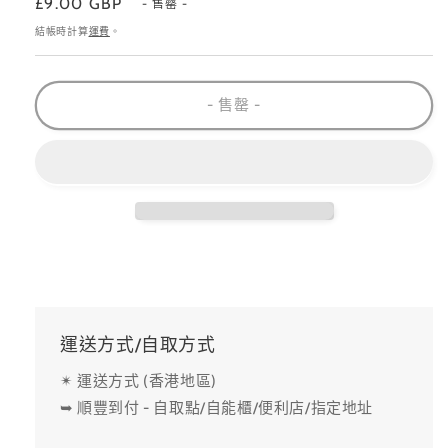
定
£9.00 GBP
103
103
- 售罄 -
價
數
數
結帳時計算
運費
。
量
量
減
增
- 售罄 -
少
加
運送方式/自取方式
✴ 運送方式 (香港地區)
➥ 順豐到付 - 自取點/自能櫃/便利店/指定地址