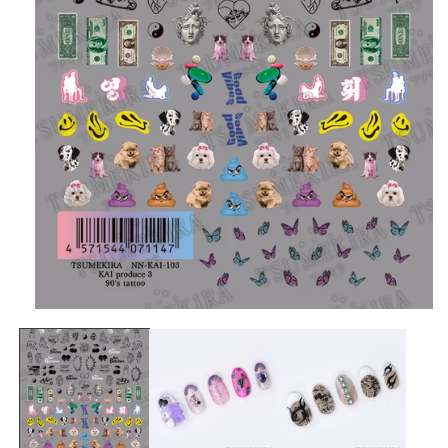
在
互
動
視
窗
中
開