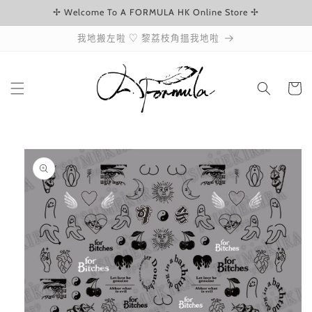
✢ Welcome To A FORMULA HK Online Store ✢
跳至內容
我地搬左啦 ♡ 黎荔枝角搵我地啦
購
物
車
略過產品
資訊