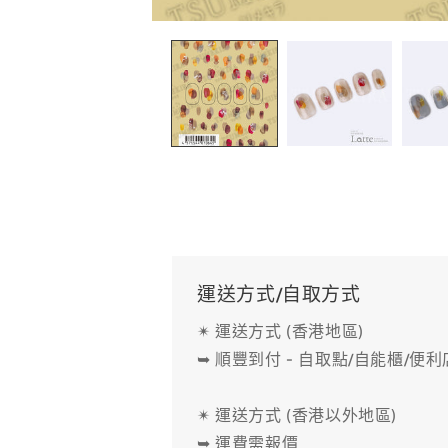
在
互
動
視
窗
中
開
啟
多
媒
體
檔
案
1
運送方式/自取方式
✴ 運送方式 (香港地區)
➥ 順豐到付 - 自取點/自能櫃/便
✴ 運送方式 (香港以外地區)
➥ 運費需報價