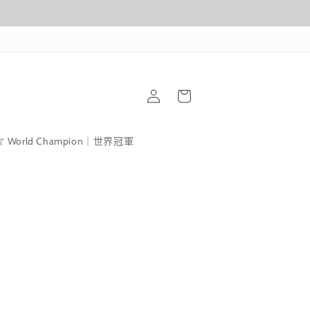
購
登
物
入
車
World Champion｜世界冠軍