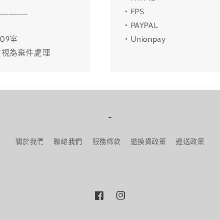
______
・FPS
・PAYPAL
09室
・Unionpay
會視為棄件處理
-
關於我們
聯絡我們
服務條款
退換貨政策
運送政策
Facebook
Instagram