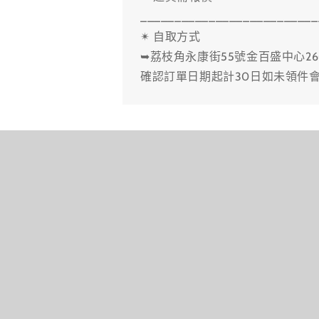
__________________________
✴ 自取方式
➥荔枝角永康街55號金百盛中心26
確認訂單日期起計30日如未領件