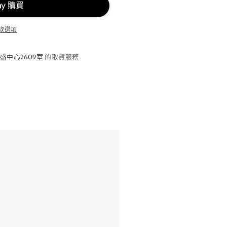
款選項
盛中心2609室
的取貨服務