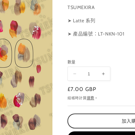
TSUMEKIRA
➤ Latte 系列
➤ 產品編號：LT-NKN-101
數量
LT-
LT-
NKN-
NKN-
定
£7.00 GBP
101
101
數
數
價
結帳時計算
運費
。
量
量
減
增
少
加
加入