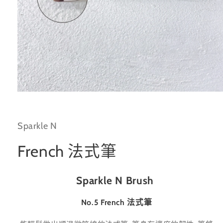
在
互
動
Sparkle N
視
窗
中
French 法式筆
開
啟
多
Sparkle N Brush
媒
體
檔
No.5 French 法式筆
案
1