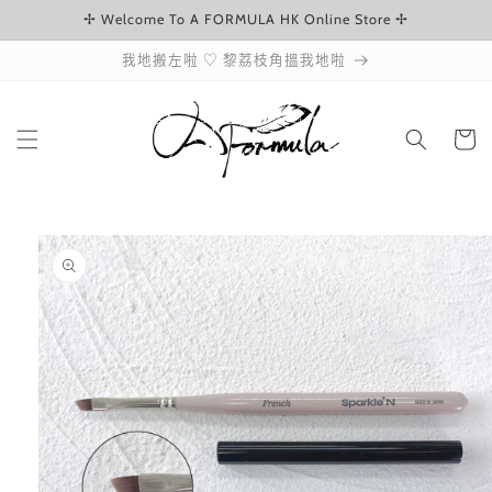
✢ Welcome To A FORMULA HK Online Store ✢
跳至內容
我地搬左啦 ♡ 黎荔枝角搵我地啦
購
物
車
略過產品
資訊