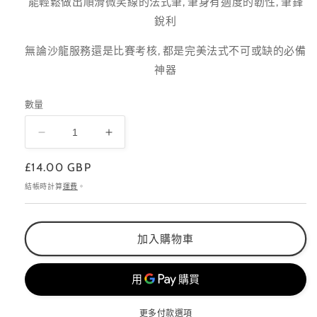
能輕鬆做出順滑微笑線的法式筆, 筆身有適度的韌性, 筆鋒
銳利
無論沙龍服務還是比賽考核, 都是完美法式不可或缺的必備
神器
數量
French
French
法
法
定
£14.00 GBP
式
式
價
結帳時計算
運費
。
筆
筆
數
數
量
量
加入購物車
減
增
少
加
更多付款選項