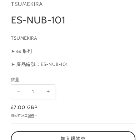
TSUMEKIRA
體
檔
案
ES-NUB-101
1
TSUMEKIRA
➤ es 系列
➤
產品編號：ES
-NUB-101
數量
ES-
ES-
NUB-
NUB-
定
£7.00 GBP
101
101
價
數
數
結帳時計算
運費
。
量
量
減
增
加入購物車
少
加