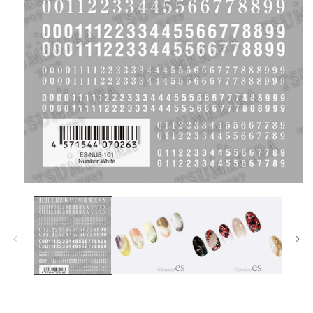
在
互
動
視
窗
中
開
啟
多
媒