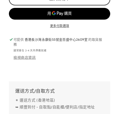
更多付款選項
可提供
香港長沙灣永康街55號金百盛中心2609室
的取貨服
務
通常會在 2-4 天內準備就緒
檢視商店資訊
運送方式/自取方式
✴ 運送方式 (香港地區)
➥ 順豐到付 - 自取點/自能櫃/便利店/指定地址