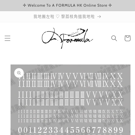
✢ Welcome To A FORMULA HK Online Store ✢
跳至內容
我地搬左啦 ♡ 黎荔枝角搵我地啦
購
物
車
略過產品
資訊