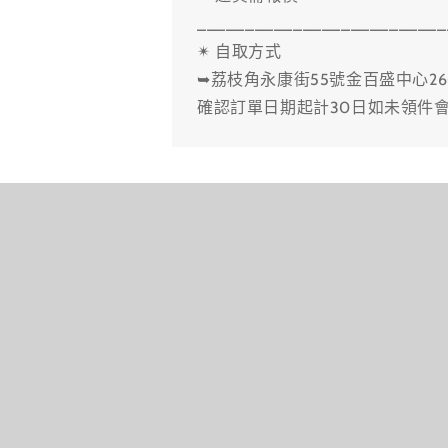
__________________________
✴ 自取方式
➥荔枝角永康街55號金百盛中心26
確認訂單日期起計30日如未領件