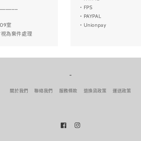
______
・FPS
・PAYPAL
09室
・Unionpay
會視為棄件處理
-
關於我們
聯絡我們
服務條款
退換貨政策
運送政策
Facebook
Instagram