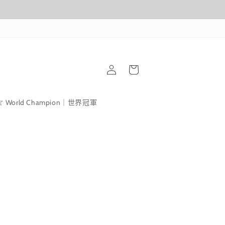
購
登
物
入
車
World Champion｜世界冠軍
1