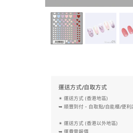
在
互
動
視
窗
中
開
啟
多
媒
體
檔
案
1
運送方式/自取方式
✴ 運送方式 (香港地區)
➥ 順豐到付 - 自取點/自能櫃/便
✴ 運送方式 (香港以外地區)
➥ 運費需報價