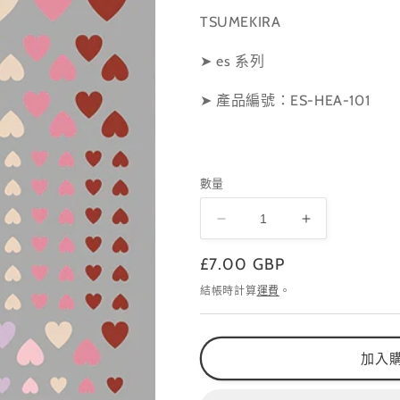
TSUMEKIRA
➤ es 系列
➤ 產品編號：ES-HEA-101
數量
ES-
ES-
HEA-
HEA-
定
£7.00 GBP
101
101
數
數
價
結帳時計算
運費
。
量
量
減
增
少
加
加入